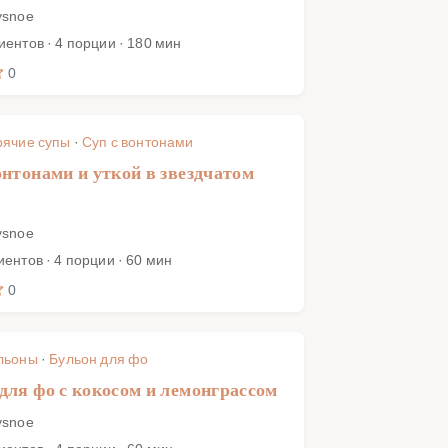
ysnoe
иентов · 4 порции · 180 мин
0
рячие супы
·
Суп с вонтонами
онтонами и уткой в звездчатом
ysnoe
иентов · 4 порции · 60 мин
0
льоны
·
Бульон для фо
для фо с кокосом и лемонграссом
ysnoe