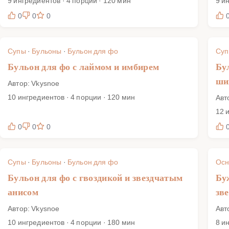
9 ингредиентов · 4 порции · 120 мин
9 и
0
0
0
Супы
·
Бульоны
·
Бульон для фо
Су
Бульон для фо с лаймом и имбирем
Бу
ши
Автор: Vkysnoe
10 ингредиентов · 4 порции · 120 мин
Авт
12 
0
0
0
Супы
·
Бульоны
·
Бульон для фо
Осн
Бульон для фо с гвоздикой и звездчатым
Бу
анисом
зв
Автор: Vkysnoe
Авт
10 ингредиентов · 4 порции · 180 мин
8 и