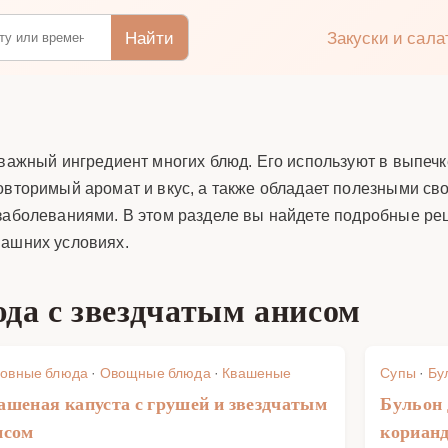
Найти
Закуски и сал
 важный ингредиент многих блюд. Его используют в выпечк
повторимый аромат и вкус, а также обладает полезными с
 заболеваниями. В этом разделе вы найдете подробные ре
машних условиях.
да с звездчатым анисом
овные блюда
·
Овощные блюда
·
Квашеные
Супы
·
Бу
ашеная капуста с грушей и звездчатым
Бульон 
исом
кориан