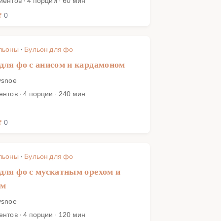
иентов · 4 порции · 60 мин
0
льоны
·
Бульон для фо
для фо с анисом и кардамоном
ysnoe
ентов · 4 порции · 240 мин
0
льоны
·
Бульон для фо
для фо с мускатным орехом и
ем
ysnoe
ентов · 4 порции · 120 мин