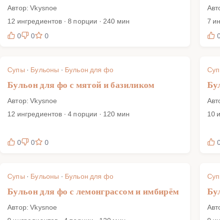
Автор: Vkysnoe
Авт
12 ингредиентов · 8 порции · 240 мин
7 и
0
0
0
Супы
·
Бульоны
·
Бульон для фо
Су
Бульон для фо с мятой и базиликом
Бу
Автор: Vkysnoe
Авт
12 ингредиентов · 4 порции · 120 мин
10 
0
0
0
Супы
·
Бульоны
·
Бульон для фо
Су
Бульон для фо с лемонграссом и имбирём
Бу
Автор: Vkysnoe
Авт