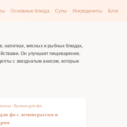
аты
Основные блюда
Супы
Ингредиенты
Блог
е, напитках, мясных и рыбных блюдах,
войствами. Он улучшает пищеварение,
цепты с звездчатым анисом, которые
льоны
·
Бульон для фо
для фо с лемонграссом и
дром