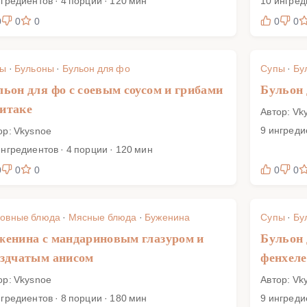
нгредиентов · 4 порции · 120 мин
10 ингред
0
0
0
0
0
пы
·
Бульоны
·
Бульон для фо
Супы
·
Бу
льон для фо с соевым соусом и грибами
Бульон 
итаке
Автор: Vk
9 ингреди
ор: Vkysnoe
ингредиентов · 4 порции · 120 мин
0
0
0
0
0
овные блюда
·
Мясные блюда
·
Буженина
Супы
·
Бу
женина с мандариновым глазуром и
Бульон 
ездчатым анисом
фенхел
ор: Vkysnoe
Автор: Vk
нгредиентов · 8 порции · 180 мин
9 ингреди