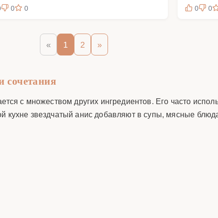
0
0
0
0
0
«
1
2
»
и сочетания
ется с множеством других ингредиентов. Его часто исполь
й кухне звездчатый анис добавляют в супы, мясные блюда