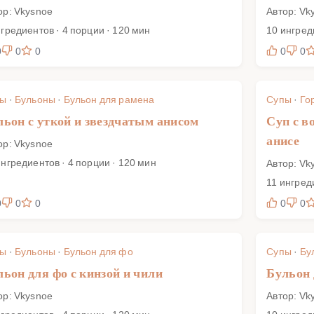
ор: Vkysnoe
Автор: Vk
нгредиентов · 4 порции · 120 мин
10 ингред
0
0
0
0
0
пы
·
Бульоны
·
Бульон для рамена
Супы
·
Го
льон с уткой и звездчатым анисом
Суп с в
анисе
ор: Vkysnoe
ингредиентов · 4 порции · 120 мин
Автор: Vk
11 ингред
0
0
0
0
0
пы
·
Бульоны
·
Бульон для фо
Супы
·
Бу
льон для фо с кинзой и чили
Бульон 
ор: Vkysnoe
Автор: Vk