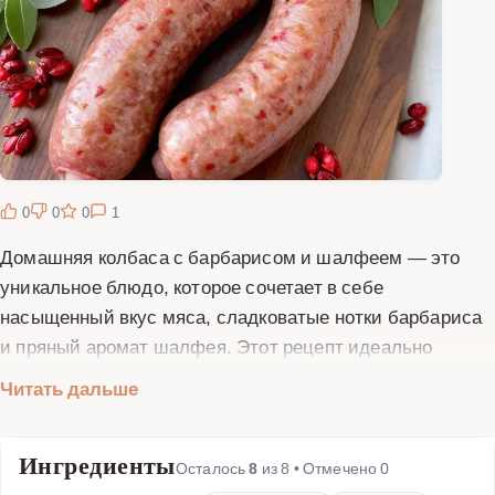
0
0
0
1
Домашняя колбаса с барбарисом и шалфеем — это
уникальное блюдо, которое сочетает в себе
насыщенный вкус мяса, сладковатые нотки барбариса
и пряный аромат шалфея. Этот рецепт идеально
подходит для тех, кто любит экспериментировать с
Читать дальше
традиционными блюдами и добавлять в них новые
вкусовые оттенки. Барбарис придает колбасе легкую
Ингредиенты
кислинку и яркий цвет, а шалфей добавляет глубину и
Осталось
8
из
8
• Отмечено
0