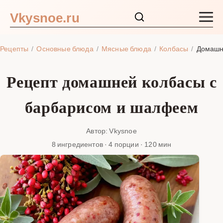
Vkysnoe.ru
Закуски и салаты
Рецепты
Основные блюда
Мясные блюда
Колбасы
Домашн
Основные блюда
Рецепт домашней колбасы с
Супы
барбарисом и шалфеем
Ингредиенты
Автор: Vkysnoe
8 ингредиентов · 4 порции · 120 мин
Блог