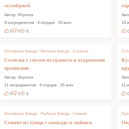
скумбрией
го
Автор: Vkysnoe
Авт
9 ингредиентов · 4 порции · 20 мин
10 
0
0
0
Основные блюда
·
Мясные блюда
·
Сосиски
Су
Сосиски с соусом из граната и кедровыми
Ку
орешками
кр
Автор: Vkysnoe
Авт
11 ингредиентов · 4 порции · 25 мин
11 
0
0
0
Основные блюда
·
Рыбные блюда
·
Севиче
Су
Севиче из тунца с авокадо и лаймом
Ок