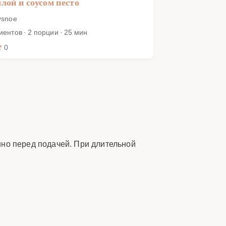
лой и соусом песто
ysnoe
иентов · 2 порции · 25 мин
0
нно перед подачей. При длительной