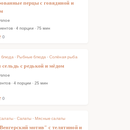
ованные перцы с говядиной и
ом
ysnoe
иентов · 4 порции · 75 мин
0
 блюда
·
Рыбные блюда
·
Солёная рыба
 сельдь с редькой и мёдом
ysnoe
ентов · 4 порции · 25 мин
0
 салаты
·
Салаты
·
Мясные салаты
Венгерский мотив" с телятиной и