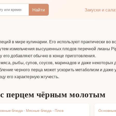
Найти
Закуски и сал
еций в мире кулинарии. Его используют практически во в
путем измельчения высушенных плодов перечной лианы Pipe
му его добавляют обычно в конце приготовления.
яса, рыбы, супов, соусов, маринадов и даже некоторых д
бление черного перца может ускорить метаболизм и даже 
цу его характерную жгучесть.
 с перцем чёрным молотым
овные блюда
·
Мясные блюда
·
Плов
Основные