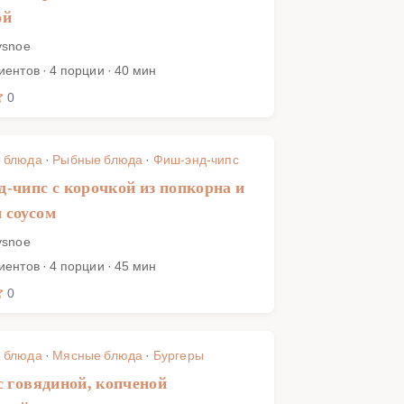
ой
ysnoe
иентов · 4 порции · 40 мин
0
 блюда
·
Рыбные блюда
·
Фиш-энд-чипс
-чипс с корочкой из попкорна и
 соусом
ysnoe
иентов · 4 порции · 45 мин
0
 блюда
·
Мясные блюда
·
Бургеры
с говядиной, копченой