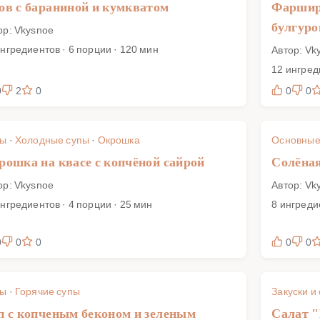
ов с бараниной и кумкватом
Фаршир
булгур
ор: Vkysnoe
ингредиентов · 6 порции · 120 мин
Автор: Vk
12 ингред
0
2
0
0
0
пы
·
Холодные супы
·
Окрошка
Основные
рошка на квасе с копчёной сайрой
Солёная
ор: Vkysnoe
Автор: Vk
ингредиентов · 4 порции · 25 мин
8 ингреди
0
0
0
0
0
пы
·
Горячие супы
Закуски и
п с копченым беконом и зеленым
Салат "