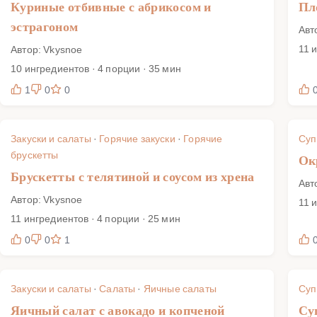
Куриные отбивные с абрикосом и
Пл
эстрагоном
Авт
11 
Автор: Vkysnoe
10 ингредиентов · 4 порции · 35 мин
1
0
0
Закуски и салаты
·
Горячие закуски
·
Горячие
Су
брускетты
Ок
Брускетты с телятиной и соусом из хрена
Авт
Автор: Vkysnoe
11 
11 ингредиентов · 4 порции · 25 мин
0
0
1
Закуски и салаты
·
Салаты
·
Яичные салаты
Су
Яичный салат с авокадо и копченой
Су