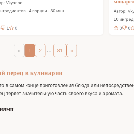
моцарел
ор: Vkysnoe
ингредиентов · 4 порции · 30 мин
Автор: Vk
10 ингред
0
1
0
0
0
…
«
1
2
81
»
й перец в кулинарии
его в самом конце приготовления блюда или непосредстве
ц теряет значительную часть своего вкуса и аромата.
циями