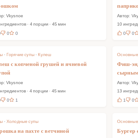
рошком
паприк
ор: Vkysnoe
Автор: Vk
ингредиентов · 4 порции · 45 мин
10 ингред
0
0
0
0
0
пы
·
Горячие супы
·
Кулеш
Основные
леш с копченой грушей и ячневой
Фиш-энд
упой
сырным
ор: Vkysnoe
Автор: Vk
ингредиентов · 4 порции · 45 мин
13 ингред
0
0
1
1
0
пы
·
Холодные супы
Основные
рошка на пахте с ветчиной
Бургер 