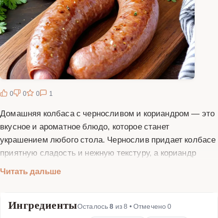
0
0
0
1
Домашняя колбаса с черносливом и кориандром — это
вкусное и ароматное блюдо, которое станет
украшением любого стола. Чернослив придает колбасе
приятную сладость и нежную текстуру, а кориандр
добавляет пряные нотки. Для приготовления вам
Читать дальше
понадобятся свежие ингредиенты: свинина, говядина,
чернослив, кориандр, соль, перец и натуральная
Ингредиенты
оболочка для колбасы. Процесс приготовления
Осталось
8
из
8
• Отмечено
0