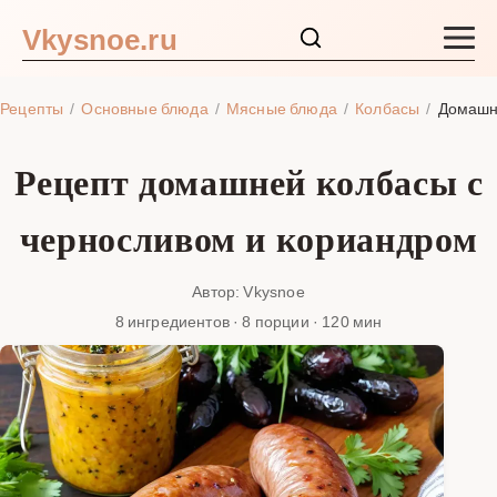
Vkysnoe.ru
Закуски и салаты
Рецепты
Основные блюда
Мясные блюда
Колбасы
Домашня
Основные блюда
Рецепт домашней колбасы с
Супы
черносливом и кориандром
Ингредиенты
Автор: Vkysnoe
8 ингредиентов · 8 порции · 120 мин
Блог