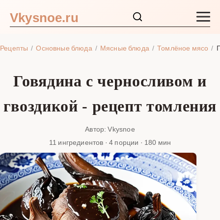
Vkysnoe.ru
Закуски и салаты
Рецепты
Основные блюда
Мясные блюда
Томлёное мясо
Г
Основные блюда
Говядина с черносливом и
Супы
гвоздикой - рецепт томления
Ингредиенты
Автор: Vkysnoe
11 ингредиентов · 4 порции · 180 мин
Блог