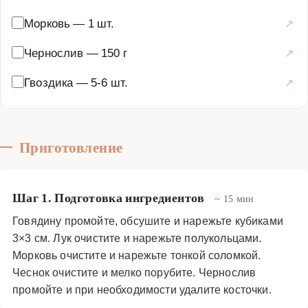
также хорошо сочетается с красным сухим вином,
Морковь
—
1 шт.
которое подчеркивает его вкусовые оттенки. Это
кушанье не только вкусное, но и полезное: говядина
Чернослив
—
150 г
богата белком и железом, чернослив улучшает
Гвоздика
—
5-6 шт.
пищеварение, а гвоздика обладает антисептическими
свойствами. Томлёная говядина с черносливом и
гвоздикой — это классика русской и европейской кухни
рецепт которой передается из поколения в поколение.
Приготовление
Его освоение под силу даже начинающим кулинарам, а
результат неизменно радует и вкусом, и ароматом.
Шаг 1. Подготовка ингредиентов
Основные блюда
·
Мясные блюда
·
Томлёное мясо
~ 15 мин
Говядину промойте, обсушите и нарежьте кубиками
3×3 см. Лук очистите и нарежьте полукольцами.
Морковь очистите и нарежьте тонкой соломкой.
Чеснок очистите и мелко порубите. Чернослив
промойте и при необходимости удалите косточки.