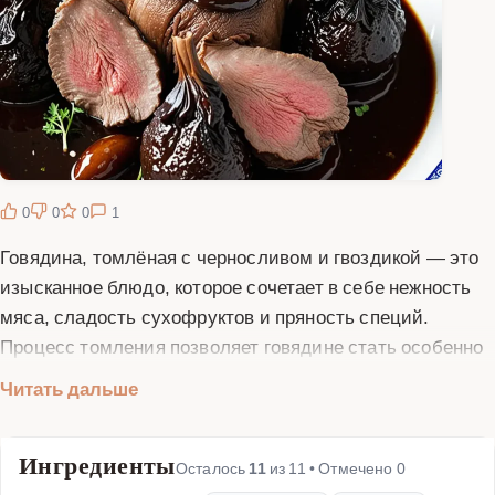
0
0
0
1
Говядина, томлёная с черносливом и гвоздикой — это
изысканное блюдо, которое сочетает в себе нежность
мяса, сладость сухофруктов и пряность специй.
Процесс томления позволяет говядине стать особенно
мягкой и сочной, пропитываясь ароматами чернослива
Читать дальше
и гвоздики. Это блюдо идеально подходит как для
повседневного ужина, так и для праздничного застолья,
Ингредиенты
впечатляя гостей своим богатым вкусом и аппетитным
Осталось
11
из
11
• Отмечено
0