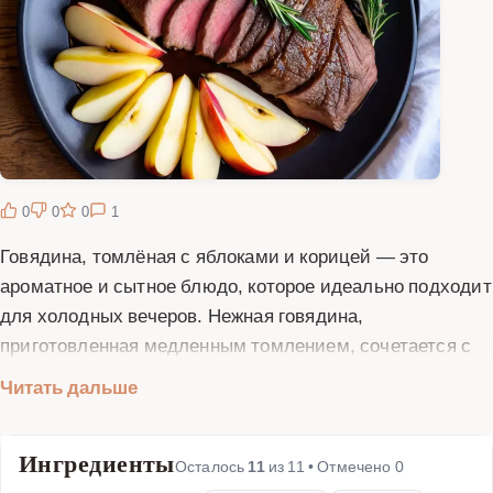
0
0
0
1
Говядина, томлёная с яблоками и корицей — это
ароматное и сытное блюдо, которое идеально подходит
для холодных вечеров. Нежная говядина,
приготовленная медленным томлением, сочетается с
кисло-сладкими яблоками и тёплыми нотками корицы,
Читать дальше
создавая неповторимый вкус. Этот рецепт пришёл к
нам из европейской кухни и завоевал популярность
Ингредиенты
благодаря своей простоте и изысканности. Основные
Осталось
11
из
11
• Отмечено
0