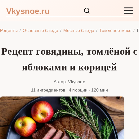
Vkysnoe.ru
Закуски и салаты
Рецепты
Основные блюда
Мясные блюда
Томлёное мясо
Г
Основные блюда
Рецепт говядины, томлёной с
Супы
яблоками и корицей
Ингредиенты
Автор: Vkysnoe
11 ингредиентов · 4 порции · 120 мин
Блог