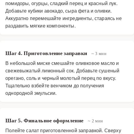
рецепт легко адаптировать под свои предпочтения -
помидоры, огурцы, сладкий перец и красный лук.
например, добавить сладкий перец или каперсы для
Добавьте кубики авокадо, сыра фета и оливки.
более насыщенного вкуса.
Аккуратно перемешайте ингредиенты, стараясь не
раздавить мягкие компоненты.
Закуски и салаты
·
Салаты
·
Греческий салат
Шаг 4. Приготовление заправки
~ 3 мин
В небольшой миске смешайте оливковое масло и
свежевыжатый лимонный сок. Добавьте сушеный
орегано, соль и черный молотый перец по вкусу.
Тщательно взбейте венчиком до получения
однородной эмульсии.
Шаг 5. Финальное оформление
~ 2 мин
Полейте салат приготовленной заправкой. Сверху