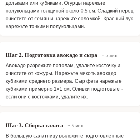
дольками или кубиками. Огурцы нарежьте
использовать несоленые и слегка обжарить на сухой
полукольцами толщиной около 0,5 см. Сладкий перец
сковороде для раскрытия аромата. Сыр фета
очистите от семян и нарежьте соломкой. Красный лук
традиционно используется в греческом салате, но в
нарежьте тонкими полукольцами.
этом варианте его количество можно регулировать по
вкусу. Этот салат особенно хорош в летнее время, когда
овощи наиболее свежие и ароматные. Он может
Шаг 2. Подготовка авокадо и сыра
~ 5 мин
служить как самостоятельным блюдом для легкого
Авокадо разрежьте пополам, удалите косточку и
ужина, так и гарниром к мясным или рыбным блюдам.
очистите от кожуры. Нарежьте мякоть авокадо
Благодаря сбалансированному составу, салат
кубиками среднего размера. Сыр фета нарежьте
подходит для различных диет, включая
кубиками примерно 1×1 см. Оливки подготовьте -
средиземноморскую и растительную. Подавать
если они с косточками, удалите их.
греческий салат с авокадо и фисташками лучше сразу
после приготовления, чтобы сохранить хрустящую
текстуру овощей и орехов. Украсить блюдо можно
свежими листьями базилика или мяты, которые
Шаг 3. Сборка салата
~ 5 мин
добавят дополнительные ароматические ноты. Этот
В большую салатницу выложите подготовленные