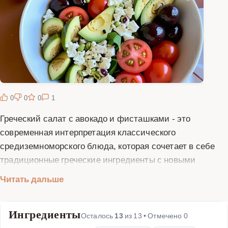
0
0
0
1
Греческий салат с авокадо и фисташками - это
современная интерпретация классического
средиземноморского блюда, которая сочетает в себе
традиционные греческие ингредиенты с новыми
вкусовыми акцентами. Этот салат отличается не только
Читать дальше
прекрасным вкусом, но и высокой питательной
ценностью, что делает его идеальным выбором для
Ингредиенты
здорового питания. Основой салата остаются
Осталось
13
из
13
• Отмечено
0