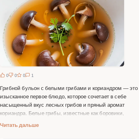
0
0
0
1
Грибной бульон с белыми грибами и кориандром — это
изысканное первое блюдо, которое сочетает в себе
насыщенный вкус лесных грибов и пряный аромат
кориандра. Белые грибы, известные как боровики,
считаются одними из самых ценных и вкусных грибов
Читать дальше
благодаря своей плотной мякоти и богатому вкусу. Они
идеально подходят для приготовления бульонов, так