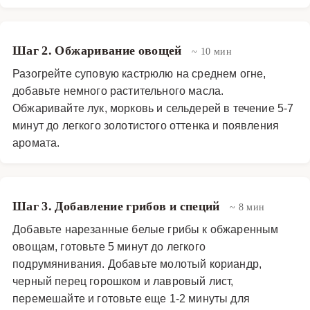
петрушки.\n\nЭтот бульон не только вкусен, но и очень
полезен. Белые грибы богаты белком, витаминами
Шаг 2. Обжаривание овощей
группы B, селеном и другими микроэлементами,
~ 10 мин
которые укрепляют иммунную систему и улучшают
Разогрейте суповую кастрюлю на среднем огне,
обмен веществ. Кориандр обладает антиоксидантными
добавьте немного растительного масла.
свойствами и способствует улучшению пищеварения.
Обжаривайте лук, морковь и сельдерей в течение 5-7
минут до легкого золотистого оттенка и появления
Бульон получается легким, но в то же время сытным,
аромата.
что делает его идеальным выбором для диетического
питания.\n\nГрибной бульон с белыми грибами и
кориандром можно разнообразить, добавив в него
картофель, лапшу или другие овощи. Он также служит
Шаг 3. Добавление грибов и специй
~ 8 мин
отличной основой для различных супов и соусов.
Добавьте нарезанные белые грибы к обжаренным
Приготовление этого блюда не требует много времени
овощам, готовьте 5 минут до легкого
и усилий, но результат обязательно порадует вас и
подрумянивания. Добавьте молотый кориандр,
ваших близких насыщенным вкусом и неповторимым
черный перец горошком и лавровый лист,
ароматом.
перемешайте и готовьте еще 1-2 минуты для