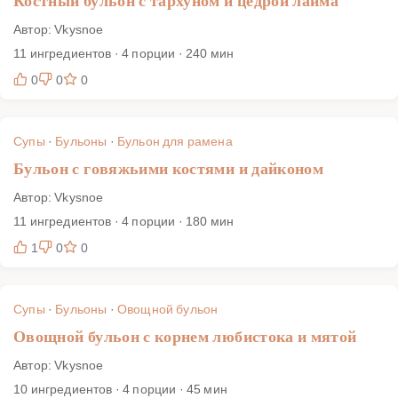
Костный бульон с тархуном и цедрой лайма
Автор: Vkysnoe
11 ингредиентов · 4 порции · 240 мин
0
0
0
Супы
·
Бульоны
·
Бульон для рамена
Бульон с говяжьими костями и дайконом
Автор: Vkysnoe
11 ингредиентов · 4 порции · 180 мин
1
0
0
Супы
·
Бульоны
·
Овощной бульон
Овощной бульон с корнем любистока и мятой
Автор: Vkysnoe
10 ингредиентов · 4 порции · 45 мин