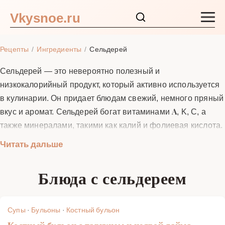
Vkysnoe.ru
Закуски и салаты
Рецепты
Ингредиенты
Сельдерей
Основные блюда
Сельдерей — это невероятно полезный и
низкокалорийный продукт, который активно используется
Супы
в кулинарии. Он придает блюдам свежий, немного пряный
вкус и аромат. Сельдерей богат витаминами A, K, C, а
Ингредиенты
также минералами, такими как калий и фолиевая кислота.
Его можно добавлять в салаты, супы, смузи и даже
Читать дальше
Блог
использовать как основу для диетических блюд. В этом
разделе вы найдете лучшие рецепты с сельдереем,
Блюда с сельдереем
которые помогут вам приготовить вкусные и полезные
блюда для всей семьи.
Супы
·
Бульоны
·
Костный бульон