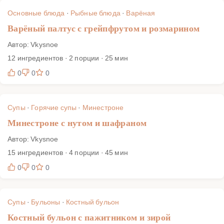
Основные блюда
·
Рыбные блюда
·
Варёная
Варёный палтус с грейпфрутом и розмарином
Автор: Vkysnoe
12 ингредиентов · 2 порции · 25 мин
0
0
0
Супы
·
Горячие супы
·
Минестроне
Минестроне с нутом и шафраном
Автор: Vkysnoe
15 ингредиентов · 4 порции · 45 мин
0
0
0
Супы
·
Бульоны
·
Костный бульон
Костный бульон с пажитником и зирой