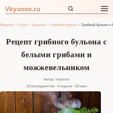
Vkysnoe.ru
Закуски и салаты
Рецепты
Супы
Бульоны
Грибной бульон
Грибной бульон с
Основные блюда
Рецепт грибного бульона с
Супы
белыми грибами и
Ингредиенты
можжевельником
Блог
Автор: Vkysnoe
10 ингредиентов · 4 порции · 60 мин