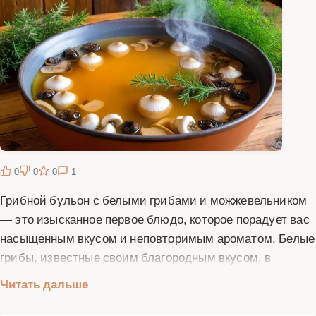
0
0
0
1
Грибной бульон с белыми грибами и можжевельником
— это изысканное первое блюдо, которое порадует вас
насыщенным вкусом и неповторимым ароматом. Белые
грибы, известные своим благородным вкусом, в
сочетании с можжевельником создают уникальную
Читать дальше
композицию, которая напоминает о прогулках по
осеннему лесу. Этот бульон не только вкусен, но и