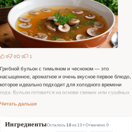
0
0
0
1
Грибной бульон с тимьяном и чесноком — это
насыщенное, ароматное и очень вкусное первое блюдо,
которое идеально подходит для холодного времени
года. Бульон готовится на основе свежих или сушёных
грибов, которые придают ему глубокий, богатый вкус.
Читать дальше
Тимьян и чеснок добавляют блюду пикантность и
неповторимый аромат. Этот бульон можно подавать как
Ингредиенты
самостоятельное блюдо, дополняя его свежим хлебом,
Осталось
10
из
10
• Отмечено
0