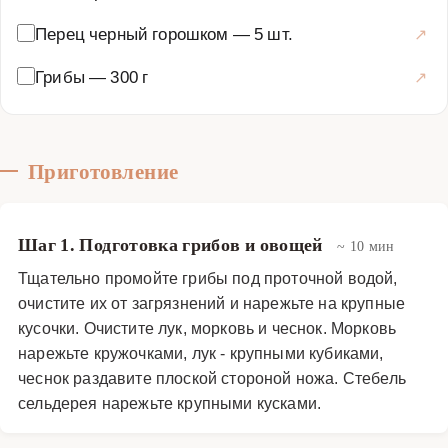
как грибы богаты белками, витаминами и минералами,
Перец черный горошком
—
5 шт.
а тимьян и чеснок обладают антибактериальными
свойствами.
Грибы
—
300 г
Супы
·
Бульоны
·
Грибной бульон
Приготовление
Шаг 1. Подготовка грибов и овощей
~ 10 мин
Тщательно промойте грибы под проточной водой,
очистите их от загрязнений и нарежьте на крупные
кусочки. Очистите лук, морковь и чеснок. Морковь
нарежьте кружочками, лук - крупными кубиками,
чеснок раздавите плоской стороной ножа. Стебель
сельдерея нарежьте крупными кусками.