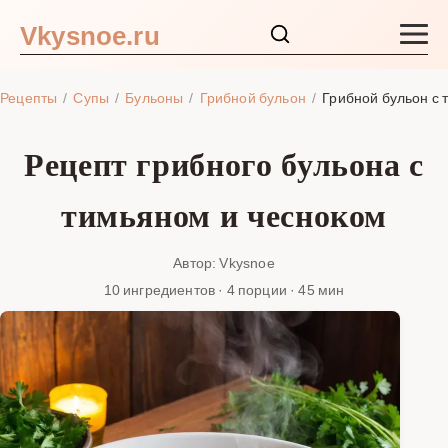
Vkysnoe.ru
Закуски и салаты
Рецепты
Супы
Бульоны
Грибной бульон
Грибной бульон с 
Основные блюда
Рецепт грибного бульона с
Супы
тимьяном и чесноком
Ингредиенты
Автор: Vkysnoe
10 ингредиентов · 4 порции · 45 мин
Блог