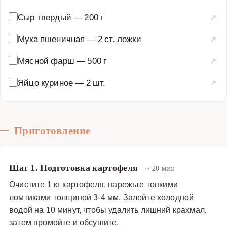
начинается с создания нежного картофельного пюре на
Сыр твердый
—
200 г
молоке и сливочном масле, которое должно быть
однородным и воздушным. Отдельно обжаривается лук
Мука пшеничная
—
2 ст. ложки
с морковью, к которым добавляется мясной фарш и
Мясной фарш
—
500 г
тушится до готовности с добавлением томатной пасты
или соуса для сочности. Слои картофеля и фарша
Яйцо куриное
—
2 шт.
выкладываются в форму, смазанную маслом, и
чередуются, создавая красивый рисунок при
разрезании. Верхний слой обязательно состоит из
картофельного пюре, которое разравнивается и
Приготовление
смазывается яичным желтком или сметаной для
образования румяной корочки. Щедрое посыпание
Шаг 1. Подготовка картофеля
~ 20 мин
тертым сыром (чаще всего используют моцареллу,
чеддер или российский) перед запеканием гарантирует
Очистите 1 кг картофеля, нарежьте тонкими
ломтиками толщиной 3-4 мм. Залейте холодной
аппетитную тягучую шапку. Запекание в духовке при
водой на 10 минут, чтобы удалить лишний крахмал,
температуре 180-200°C в течение 25-35 минут
затем промойте и обсушите.
позволяет всем ингредиентам пропитаться соками и