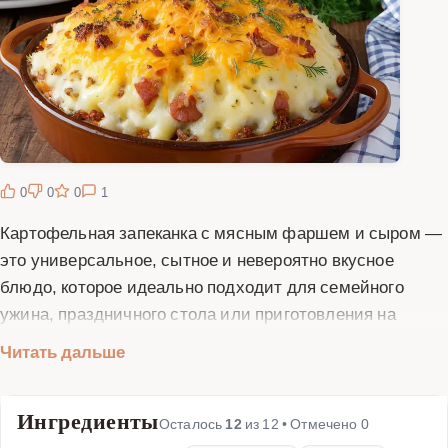
0
0
0
1
Картофельная запеканка с мясным фаршем и сыром —
это универсальное, сытное и невероятно вкусное
блюдо, которое идеально подходит для семейного
ужина, праздничного стола или приготовления на
несколько дней вперед. Сочетание нежного
Читать дальше
картофельного пюре, ароматного мясного фарша и
расплавленного сыра создает гармоничную
Ингредиенты
композицию вкусов и текстур, которая никого не
Осталось
12
из
12
• Отмечено
0