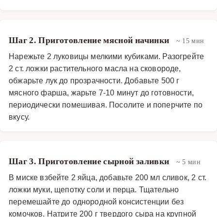
ароматами, а сыру — расплавиться и подрумяниться.
Подают запеканку горячей, украшенной свежей
зеленью (петрушкой, укропом или зеленым луком), с
Шаг 2. Приготовление мясной начинки
~ 15 мин
хрустящим хлебом, маринованными огурцами или
Нарежьте 2 луковицы мелкими кубиками. Разогрейте
свежим овощным салатом. Это блюдо отлично
2 ст. ложки растительного масла на сковороде,
хранится в холодильнике и разогревается без потери
обжарьте лук до прозрачности. Добавьте 500 г
вкусовых качеств, что делает его perfect meal prep
мясного фарша, жарьте 7-10 минут до готовности,
вариантом. Картофельная запеканка с мясным фаршем
периодически помешивая. Посолите и поперчите по
и сыром — это comfort food, который ассоциируется с
вкусу.
домашним уютом, теплом и заботой, и который
обязательно станет любимым в вашей кулинарной
книге.
Шаг 3. Приготовление сырной заливки
~ 5 мин
Основные блюда
В миске взбейте 2 яйца, добавьте 200 мл сливок, 2 ст.
ложки муки, щепотку соли и перца. Тщательно
перемешайте до однородной консистенции без
комочков. Натрите 200 г твердого сыра на крупной