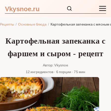
Vkysnoe.ru
Закуски и салаты
Рецепты
Основные блюда
Картофельная запеканка с мясным
Основные блюда
Картофельная запеканка с
Супы
фаршем и сыром - рецепт
Ингредиенты
Автор: Vkysnoe
12 ингредиентов · 6 порции · 75 мин
Блог