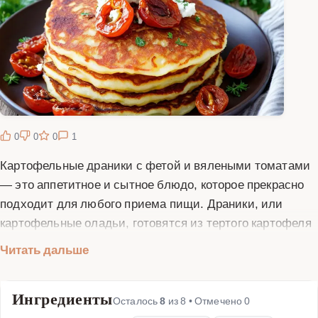
0
0
0
1
Картофельные драники с фетой и вялеными томатами
— это аппетитное и сытное блюдо, которое прекрасно
подходит для любого приема пищи. Драники, или
картофельные оладьи, готовятся из тертого картофеля
с добавлением лука, яиц и муки. В этом рецепте мы
Читать дальше
добавляем нежную фету и ароматные вяленые томаты,
что придает блюду особый вкус и изысканность. Фета
Ингредиенты
добавляет солоноватый вкус и кремовую текстуру, а
Осталось
8
из
8
• Отмечено
0