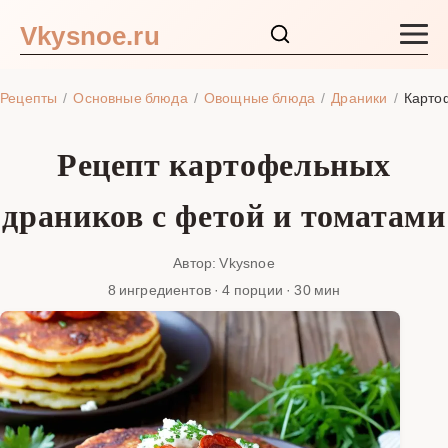
Vkysnoe.ru
Закуски и салаты
Рецепты
Основные блюда
Овощные блюда
Драники
Карто
Основные блюда
Рецепт картофельных
Супы
драников с фетой и томатами
Ингредиенты
Автор: Vkysnoe
8 ингредиентов · 4 порции · 30 мин
Блог