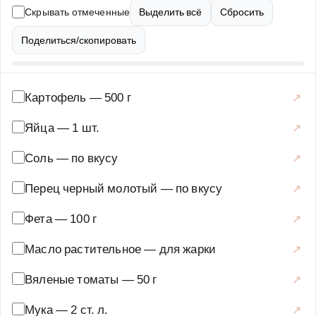
вяленые томаты — сладковатые нотки и приятную
Скрывать отмеченные
Выделить всё
Сбросить
жевательность. Это блюдо можно подавать как
самостоятельное или с дополнениями, такими как
Поделиться/скопировать
сметана, свежая зелень или соусы. Драники
получаются хрустящими снаружи и нежными внутри, а
сочетание картофеля, феты и томатов делает их по-
Картофель
—
500 г
настоящему вкусными и запоминающимися.
Яйца
—
1 шт.
Попробуйте приготовить эти драники по нашему
рецепту, и они станут одним из ваших любимых блюд!
Соль
—
по вкусу
Основные блюда
·
Овощные блюда
·
Драники
Перец черный молотый
—
по вкусу
Фета
—
100 г
Масло растительное
—
для жарки
Вяленые томаты
—
50 г
Мука
—
2 ст. л.