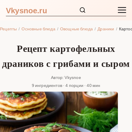
Vkysnoe.ru
Закуски и салаты
Рецепты
Основные блюда
Овощные блюда
Драники
Карто
Основные блюда
Рецепт картофельных
Супы
драников с грибами и сыром
Ингредиенты
Автор: Vkysnoe
9 ингредиентов · 4 порции · 40 мин
Блог