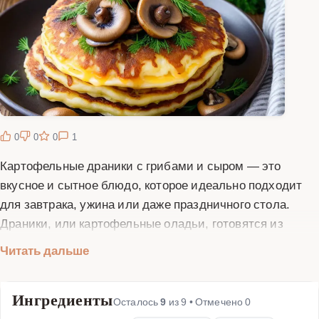
0
0
0
1
Картофельные драники с грибами и сыром — это
вкусное и сытное блюдо, которое идеально подходит
для завтрака, ужина или даже праздничного стола.
Драники, или картофельные оладьи, готовятся из
тертого картофеля, который смешивается с яйцами,
Читать дальше
мукой и специями. Добавление грибов и сыра придает
блюду особый аромат и насыщенный вкус. Грибы
Ингредиенты
можно использовать любые: шампиньоны, вешенки
Осталось
9
из
9
• Отмечено
0