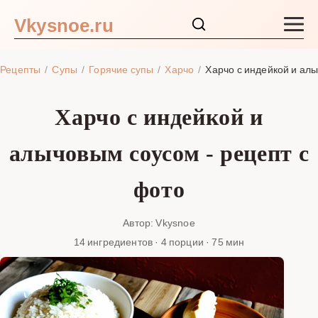
Vkysnoe.ru
Закуски и салаты
Рецепты
Супы
Горячие супы
Харчо
Харчо с индейкой и ал
Основные блюда
Харчо с индейкой и
Супы
алычовым соусом - рецепт с
Ингредиенты
фото
Блог
Автор: Vkysnoe
14 ингредиентов · 4 порции · 75 мин