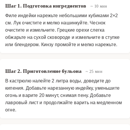
грузинским лавашом или домашним хлебом для
Шаг 1. Подготовка ингредиентов
~ 10 мин
полного погружения в кулинарные традиции Кавказа.
Филе индейки нарежьте небольшими кубиками 2×2
см. Лук очистите и мелко нашинкуйте. Чеснок
Супы
·
Горячие супы
·
Харчо
очистите и измельчите. Грецкие орехи слегка
обжарьте на сухой сковороде и измельчите в ступке
или блендером. Кинзу промойте и мелко нарежьте.
Шаг 2. Приготовление бульона
~ 25 мин
В кастрюлю налейте 2 литра воды, доведите до
кипения. Добавьте нарезанную индейку, уменьшите
огонь и варите 20 минут, снимая пену. Добавьте
лавровый лист и продолжайте варить на медленном
огне.