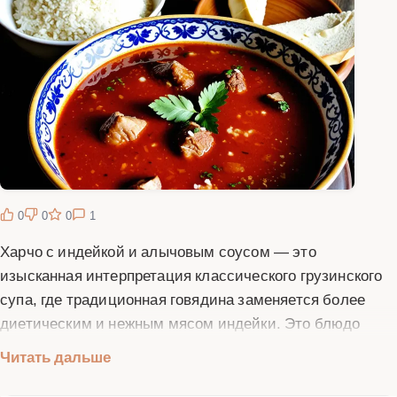
0
0
0
1
Харчо с индейкой и алычовым соусом — это
изысканная интерпретация классического грузинского
супа, где традиционная говядина заменяется более
диетическим и нежным мясом индейки. Это блюдо
сочетает в себе насыщенный вкус бульона,
Читать дальше
пикантность алычового соуса ткемали и аромат
грузинских специй. Основой супа служит крепкий