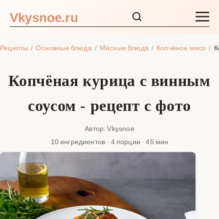
Vkysnoe.ru
Закуски и салаты
Рецепты
Основные блюда
Мясные блюда
Копчёное мясо
К
Основные блюда
Копчёная курица с винным
Супы
соусом - рецепт с фото
Ингредиенты
Автор: Vkysnoe
10 ингредиентов · 4 порции · 45 мин
Блог