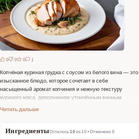
0
0
0
1
Копчёная куриная грудка с соусом из белого вина — это
изысканное блюдо, которое сочетает в себе
насыщенный аромат копчения и нежную текстуру
куриного мяса, дополненное утончённым винным
соусом. Это идеальный вариант для праздничного
Читать дальше
стола или особого ужина, который впечатлит ваших
гостей и близких. Приготовление начинается с выбора
Ингредиенты
качественной копчёной куриной грудки — она должна
Осталось
10
из
10
• Отмечено
0