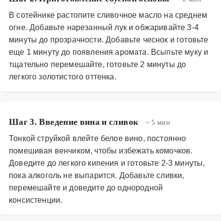
Основные блюда
·
Мясные блюда
·
Копчёное мясо
В сотейнике растопите сливочное масло на среднем
огне. Добавьте нарезанный лук и обжаривайте 3-4
минуты до прозрачности. Добавьте чеснок и готовьте
еще 1 минуту до появления аромата. Всыпьте муку и
тщательно перемешайте, готовьте 2 минуты до
легкого золотистого оттенка.
Шаг 3. Введение вина и сливок
~ 5 мин
Тонкой струйкой влейте белое вино, постоянно
помешивая венчиком, чтобы избежать комочков.
Доведите до легкого кипения и готовьте 2-3 минуты,
пока алкоголь не выпарится. Добавьте сливки,
перемешайте и доведите до однородной
консистенции.