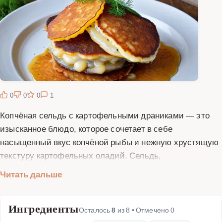
0
0
0
1
Копчёная сельдь с картофельными драниками — это
изысканное блюдо, которое сочетает в себе
насыщенный вкус копчёной рыбы и нежную хрустящую
текстуру картофельных оладий. Сельдь,
приготовленная методом копчения, обладает особым
Читать дальше
ароматом и сочностью, которые идеально дополняются
золотистыми драниками. Драники, или картофельные
Ингредиенты
оладьи, готовятся из тёртого картофеля с добавлением
Осталось
8
из
8
• Отмечено
0