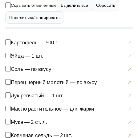
лука, яиц и муки, что придаёт им неповторимый вкус и
Скрывать отмеченные
Выделить всё
Сбросить
хрусткость. Это блюдо отлично подходит как для
повседневного ужина, так и для праздничного стола.
Поделиться/скопировать
Подавать его можно с соусом на основе сметаны или
майонеза, добавив свежую зелень для украшения и
дополнительного аромата. Рецепт достаточно прост в
Картофель
—
500 г
исполнении, но результат впечатлит даже самых
Яйца
—
1 шт.
требовательных гурманов. Копчёная сельдь с
картофельными драниками — это настоящий
Соль
—
по вкусу
кулинарный шедевр, который порадует вас и ваших
Перец черный молотый
—
по вкусу
близких.
Основные блюда
·
Рыбные блюда
·
Копчёная
Лук репчатый
—
1 шт.
Масло растительное
—
для жарки
Мука
—
2 ст. л.
Копченая сельдь
—
2 шт.