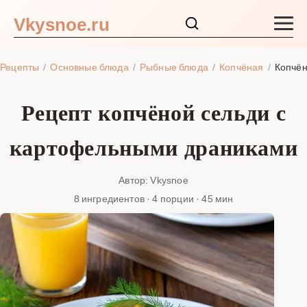
Vkysnoe.ru
Закуски и салаты
Рецепты
Основные блюда
Рыбные блюда
Копчёная
Копчён
Основные блюда
Рецепт копчёной сельди с
Супы
картофельными драниками
Ингредиенты
Автор: Vkysnoe
8 ингредиентов · 4 порции · 45 мин
Блог