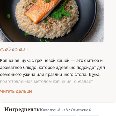
0
0
0
1
Копчёная щука с гречневой кашей — это сытное и
ароматное блюдо, которое идеально подойдёт для
семейного ужина или праздничного стола. Щука,
приготовленная методом копчения, обладает
насыщенным вкусом и нежной текстурой, а гречневая
Читать дальше
каша дополняет её своей питательностью и лёгкой
ореховой ноткой. Для приготовления этого блюда вам
Ингредиенты
понадобится свежая щука, гречневая крупа, лук,
Осталось
8
из
8
• Отмечено
0