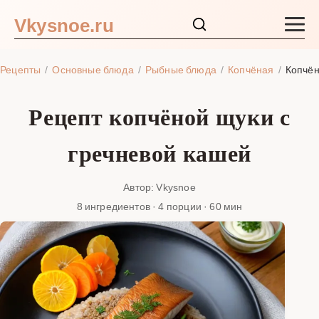
Vkysnoe.ru
Закуски и салаты
Рецепты
Основные блюда
Рыбные блюда
Копчёная
Копчён
Основные блюда
Рецепт копчёной щуки с
Супы
гречневой кашей
Ингредиенты
Автор: Vkysnoe
8 ингредиентов · 4 порции · 60 мин
Блог