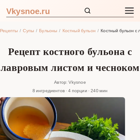
Vkysnoe.ru
Закуски и салаты
Рецепты
Супы
Бульоны
Костный бульон
Костный бульон с 
Основные блюда
Рецепт костного бульона с
Супы
лавровым листом и чесноком
Ингредиенты
Автор: Vkysnoe
8 ингредиентов · 4 порции · 240 мин
Блог