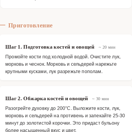
кореньев для еще более насыщенного вкуса. Этот
рецепт станет вашим любимым и займет достойное
место в вашей кулинарной книге.
Приготовление
Супы
·
Бульоны
·
Костный бульон
Шаг 1. Подготовка костей и овощей
~ 20 мин
Промойте кости под холодной водой. Очистите лук,
морковь и чеснок. Морковь и сельдерей нарежьте
крупными кусками, лук разрежьте пополам.
Шаг 2. Обжарка костей и овощей
~ 30 мин
Разогрейте духовку до 200°C. Выложите кости, лук,
морковь и сельдерей на противень и запекайте 25-30
минут до золотистой корочки. Это придаст бульону
более насыщенный вкус и цвет.