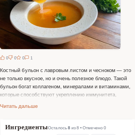
0
0
0
1
Костный бульон с лавровым листом и чесноком — это
не только вкусное, но и очень полезное блюдо. Такой
бульон богат коллагеном, минералами и витаминами,
которые способствуют укреплению иммунитета,
улучшению состояния кожи, волос и ногтей, а также
Читать дальше
поддержанию здоровья суставов. Лавровый лист
придает бульону неповторимый аромат, а чеснок
Ингредиенты
добавляет пикантность и усиливает полезные свойства
Осталось
8
из
8
• Отмечено
0