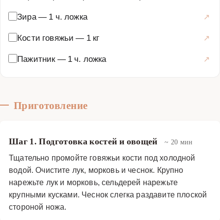
полезные свойства. Эта специя традиционно
Зира
—
1 ч. ложка
используется в аюрведической медицине для
улучшения пищеварения, снижения уровня
Кости говяжьи
—
1 кг
холестерина и контроля сахара в крови. Зира же
Пажитник
—
1 ч. ложка
известна своими антиоксидантными свойствами и
способностью улучшать работу желудочно-кишечного
тракта. Сочетание этих специй создает гармоничный
букет, который прекрасно дополняет богатый вкус
Приготовление
костного бульона. Готовый бульон обладает
прозрачным янтарным цветом с золотистым оттенком,
насыщенным ароматом с нотами поджаренных костей,
Шаг 1. Подготовка костей и овощей
~ 20 мин
теплых специй и легкой ореховой сладости. По
Тщательно промойте говяжьи кости под холодной
консистенции он умеренно плотный, слегка
водой. Очистите лук, морковь и чеснок. Крупно
желеобразный при охлаждении благодаря высокому
нарежьте лук и морковь, сельдерей нарежьте
содержанию натурального коллагена. Подавать такой
крупными кусками. Чеснок слегка раздавите плоской
бульон можно как самостоятельное блюдо, добавив
стороной ножа.
свежую зелень и гренки, либо использовать как основу