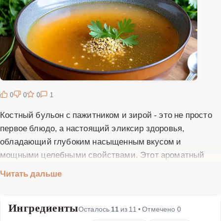
0
0
0
1
Костный бульон с пажитником и зирой - это не просто
первое блюдо, а настоящий эликсир здоровья,
обладающий глубоким насыщенным вкусом и
мощными целебными свойствами. Этот ароматный
бульон, приготовленный на основе качественных
Читать дальше
костей с добавлением уникальных специй,
представляет собой идеальное сочетание
Ингредиенты
питательности и изысканного вкуса. Пажитник,
Осталось
11
из
11
• Отмечено
0