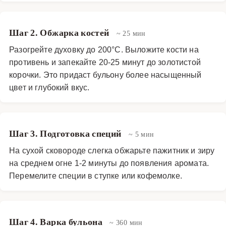
для супов, соусов и рагу. Это идеальный выбор для
диетического питания, восстановления после болезней
Шаг 2. Обжарка костей
~ 25 мин
и просто для создания уютной атмосферы домашнего
Разогрейте духовку до 200°C. Выложите кости на
тепла.
противень и запекайте 20-25 минут до золотистой
Супы
·
Бульоны
·
Костный бульон
корочки. Это придаст бульону более насыщенный
цвет и глубокий вкус.
Шаг 3. Подготовка специй
~ 5 мин
На сухой сковороде слегка обжарьте пажитник и зиру
на среднем огне 1-2 минуты до появления аромата.
Перемелите специи в ступке или кофемолке.
Шаг 4. Варка бульона
~ 360 мин