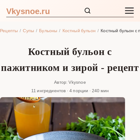
Vkysnoe.ru
Закуски и салаты
Рецепты
Супы
Бульоны
Костный бульон
Костный бульон с 
Основные блюда
Костный бульон с
Супы
пажитником и зирой - рецепт
Ингредиенты
Автор: Vkysnoe
11 ингредиентов · 4 порции · 240 мин
Блог