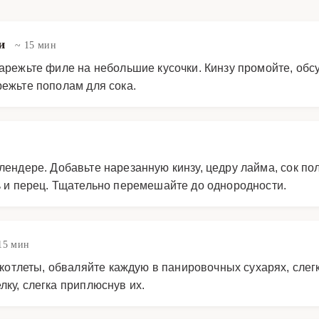
ни
~ 15 мин
нарежьте филе на небольшие кусочки. Кинзу промойте, обс
режьте пополам для сока.
лендере. Добавьте нарезанную кинзу, цедру лайма, сок п
ь и перец. Тщательно перемешайте до однородности.
15 мин
тлеты, обваляйте каждую в панировочных сухарях, слегк
лку, слегка приплюснув их.