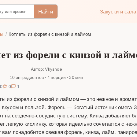
Найти
Закуски и сал
ты
Котлеты из форели с кинзой и лаймом
ет из форели с кинзой и лай
Автор: Vkysnoe
10 ингредиентов · 4 порции · 30 мин
0
0
1
ты из форели с кинзой и лаймом — это нежное и аромат
 вкусом и пользой. Форель — богатый источник омега-3
т на сердечно-сосудистую систему. Кинза добавляет бл
ет легкую кислинку, которая идеально сочетается с не
т вам понадобится свежая форель, кинза, лайм, паниро