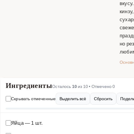
вкусу
кинзу
сухар
свеже
празд
но ре
люби
Основ
Ингредиенты
Осталось
10
из
10
• Отмечено
0
Скрывать отмеченные
Выделить всё
Сбросить
Подели
Яйца
—
1 шт.