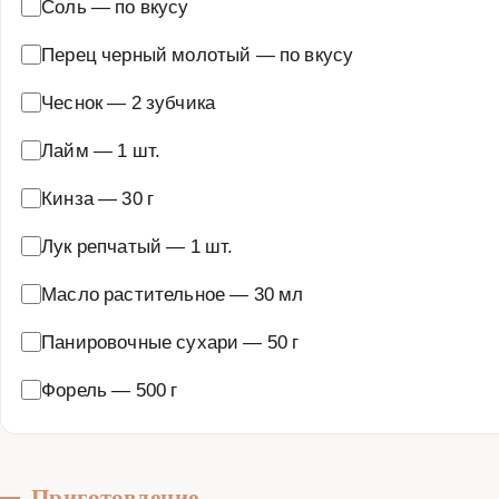
Соль
—
по вкусу
Перец черный молотый
—
по вкусу
Чеснок
—
2 зубчика
Лайм
—
1 шт.
Кинза
—
30 г
Лук репчатый
—
1 шт.
Масло растительное
—
30 мл
Панировочные сухари
—
50 г
Форель
—
500 г
Приготовление