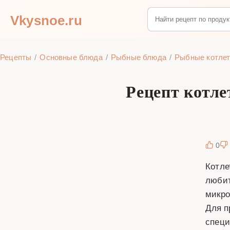
Vkysnoe.ru
Рецепты
Основные блюда
Рыбные блюда
Рыбные котле
Рецепт котле
0
Котле
любит
микро
Для п
специ