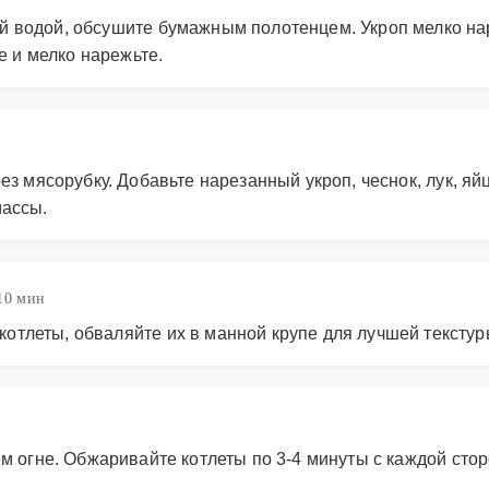
 водой, обсушите бумажным полотенцем. Укроп мелко нар
е и мелко нарежьте.
з мясорубку. Добавьте нарезанный укроп, чеснок, лук, яйц
массы.
10 мин
тлеты, обваляйте их в манной крупе для лучшей текстур
м огне. Обжаривайте котлеты по 3-4 минуты с каждой сто