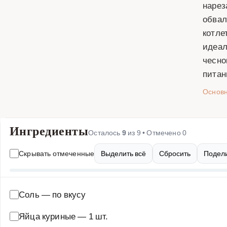
нарез
обвал
котле
идеал
чесно
питан
Основ
Ингредиенты
Осталось
9
из
9
• Отмечено
0
Скрывать отмеченные
Выделить всё
Сбросить
Подели
Соль
—
по вкусу
Яйца куриные
—
1 шт.