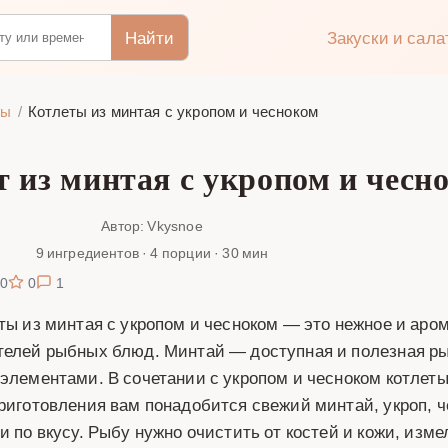
Найти
Закуски и сал
ты
Котлеты из минтая с укропом и чесноком
т из минтая с укропом и чесн
Автор: Vkysnoe
9 ингредиентов · 4 порции · 30 мин
0
0
1
ты из минтая с укропом и чесноком — это нежное и аром
елей рыбных блюд. Минтай — доступная и полезная рыб
элементами. В сочетании с укропом и чесноком котлеты
риготовления вам понадобится свежий минтай, укроп, ч
и по вкусу. Рыбу нужно очистить от костей и кожи, изм