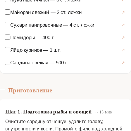
котлетами, используя свежие или консервированные
помидоры. Подавайте котлеты горячими, политыми
Майоран свежий
—
2 ст. ложки
томатным соусом, с картофельным пюре, рисом или
Сухари панировочные
—
4 ст. ложки
свежими овощами. Это блюдо оценят даже те, кто
обычно не любит рыбу, ведь котлеты получаются
Помидоры
—
400 г
нежными, сочными и ароматными. Кроме того, они
Яйцо куриное
—
1 шт.
являются отличным вариантом для детского питания,
так как содержат много полезных веществ и легко
Сардина свежая
—
500 г
усваиваются. Не бойтесь экспериментировать с
добавлением других трав, таких как базилик или
тимьян, чтобы создать свой уникальный вкус. Котлеты
из сардины — это быстрый, экономичный и вкусный
Приготовление
ужин, который разнообразит ваше меню и принесет
пользу здоровью.
Шаг 1. Подготовка рыбы и овощей
~ 15 мин
Основные блюда
·
Рыбные блюда
·
Рыбные котлеты
Очистите сардину от чешуи, удалите голову,
внутренности и кости. Промойте филе под холодной