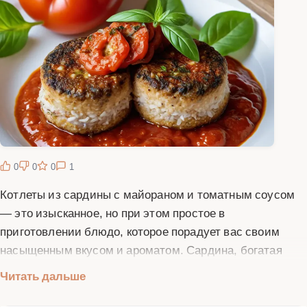
0
0
0
1
Котлеты из сардины с майораном и томатным соусом
— это изысканное, но при этом простое в
приготовлении блюдо, которое порадует вас своим
насыщенным вкусом и ароматом. Сардина, богатая
омега-3 жирными кислотами и белком, является
Читать дальше
прекрасной основой для котлет, а майоран добавляет
им пикантности и свежести. Томатный соус,