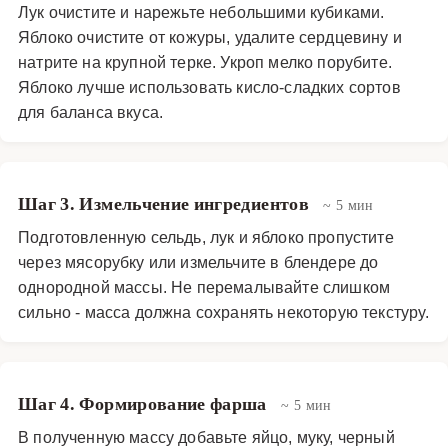
Лук очистите и нарежьте небольшими кубиками.
свойствами. Котлеты получаются менее калорийными,
Яблоко очистите от кожуры, удалите сердцевину и
чем традиционные мясные, что делает их отличным
натрите на крупной терке. Укроп мелко порубите.
вариантом для диетического питания. Секрет успеха
Яблоко лучше использовать кисло-сладких сортов
этих котлет - в правильном балансе ингредиентов. Не
для баланса вкуса.
стоит перебивать вкус сельди большим количеством
специй. Достаточно черного перца, иногда щепотки
мускатного ореха. Некоторые кулинары добавляют в
Шаг 3. Измельчение ингредиентов
~ 5 мин
фарш немного лимонного сока для яркости вкуса. Этот
Подготовленную сельдь, лук и яблоко пропустите
рецепт особенно оценят те, кто ищет новые ways
через мясорубку или измельчите в блендере до
приготовления привычной рыбы. Котлеты из сельди с
однородной массы. Не перемалывайте слишком
яблоком и луком могут стать как повседневным
сильно - масса должна сохранять некоторую текстуру.
блюдом, так и украшением праздничного стола. Они
хорошо хранятся в холодильнике и их можно
разогревать без потери вкусовых качеств. Для детей
можно сделать вариант с меньшим количеством лука и
Шаг 4. Формирование фарша
~ 5 мин
добавлением моркови. Вегетарианцы могут
В полученную массу добавьте яйцо, муку, черный