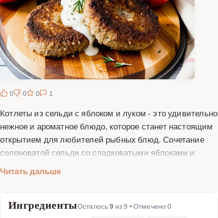
0
0
0
1
Котлеты из сельди с яблоком и луком - это удивительно
нежное и ароматное блюдо, которое станет настоящим
открытием для любителей рыбных блюд. Сочетание
солоноватой сельди со сладковатыми яблоками и
пикантным луком создает неповторимую гармонию
Читать дальше
вкусов. Такие котлеты получаются сочными, с приятной
текстурой и тонким фруктовым послевкусием. Основой
Ингредиенты
для этого блюда служит качественная сельдь. Лучше
Осталось
9
из
9
• Отмечено
0