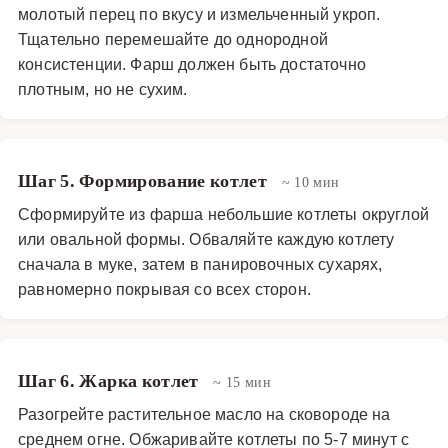
адаптировать рецепт, заменив сельдь на тофу или
молотый перец по вкусу и измельченный укроп.
грибы. В любом случае, это блюдо заслуживает
Тщательно перемешайте до однородной
внимания и обязательно порадует ваших близких
консистенции. Фарш должен быть достаточно
своим необычным вкусом и ароматом.
плотным, но не сухим.
Основные блюда
·
Рыбные блюда
·
Рыбные котлеты
Шаг 5. Формирование котлет
~ 10 мин
Сформируйте из фарша небольшие котлеты округлой
или овальной формы. Обваляйте каждую котлету
сначала в муке, затем в панировочных сухарях,
равномерно покрывая со всех сторон.
Шаг 6. Жарка котлет
~ 15 мин
Разогрейте растительное масло на сковороде на
среднем огне. Обжаривайте котлеты по 5-7 минут с