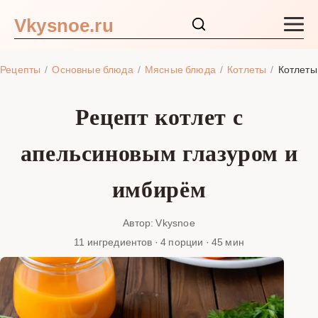
Vkysnoe.ru
Закуски и салаты
Рецепты
Основные блюда
Мясные блюда
Котлеты
Котлеты
Основные блюда
Рецепт котлет с
Супы
апельсиновым глазуром и
Ингредиенты
имбирём
Блог
Автор: Vkysnoe
11 ингредиентов · 4 порции · 45 мин