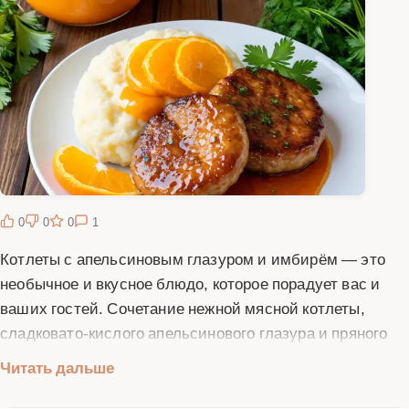
0
0
0
1
Котлеты с апельсиновым глазуром и имбирём — это
необычное и вкусное блюдо, которое порадует вас и
ваших гостей. Сочетание нежной мясной котлеты,
сладковато-кислого апельсинового глазура и пряного
имбиря создаёт неповторимый вкус. Этот рецепт
Читать дальше
идеально подходит для праздничного ужина или
семейного обеда. Для приготовления вам понадобятся