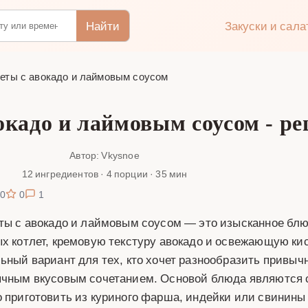
Найти
Закуски и сал
еты с авокадо и лаймовым соусом
окадо и лаймовым соусом - ре
Автор: Vkysnoe
12 ингредиентов · 4 порции · 35 мин
0
0
1
ты с авокадо и лаймовым соусом — это изысканное блюд
х котлет, кремовую текстуру авокадо и освежающую кис
ьный вариант для тех, кто хочет разнообразить привыч
чным вкусовым сочетанием. Основой блюда являются с
 приготовить из куриного фарша, индейки или свинины 