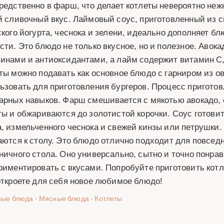
редственно в фарш, что делает котлеты невероятно неж
й сливочный вкус. Лаймовый соус, приготовленный из с
ского йогурта, чеснока и зелени, идеально дополняет б
сти. Это блюдо не только вкусное, но и полезное. Авок
инами и антиоксидантами, а лайм содержит витамин C,
ты можно подавать как основное блюдо с гарниром из о
ьзовать для приготовления бургеров. Процесс приготов
арных навыков. Фарш смешивается с мякотью авокадо,
ты и обжариваются до золотистой корочки. Соус готови
, измельченного чеснока и свежей кинзы или петрушки.
аются к столу. Это блюдо отлично подходит для повседн
ничного стола. Оно универсально, сытно и точно понрав
риментировать с вкусами. Попробуйте приготовить кот
откроете для себя новое любимое блюдо!
ные блюда
·
Мясные блюда
·
Котлеты