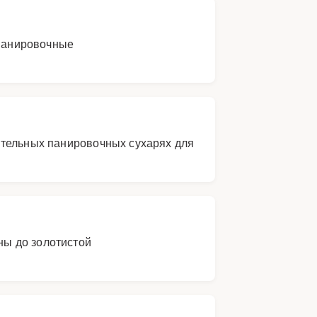
 панировочные
ительных панировочных сухарях для
ны до золотистой