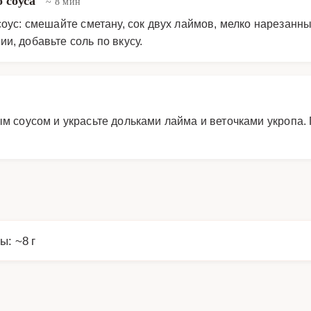
о соуса
~ 8 мин
соус: смешайте сметану, сок двух лаймов, мелко нарезанн
и, добавьте соль по вкусу.
м соусом и украсьте дольками лайма и веточками укропа.
ы: ~8 г