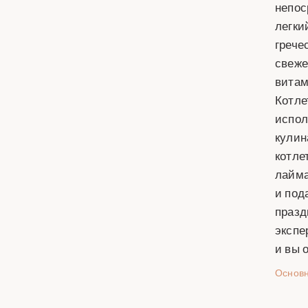
непос
легки
грече
свеже
витам
Котле
испол
кулин
котле
лайма
и под
празд
экспе
и вы 
Основ