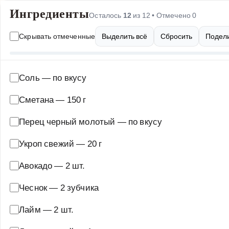
Ингредиенты
Осталось
12
из
12
• Отмечено
0
Скрывать отмеченные
Выделить всё
Сбросить
Подели
Соль
—
по вкусу
Сметана
—
150 г
Перец черный молотый
—
по вкусу
Укроп свежий
—
20 г
Авокадо
—
2 шт.
Чеснок
—
2 зубчика
Лайм
—
2 шт.