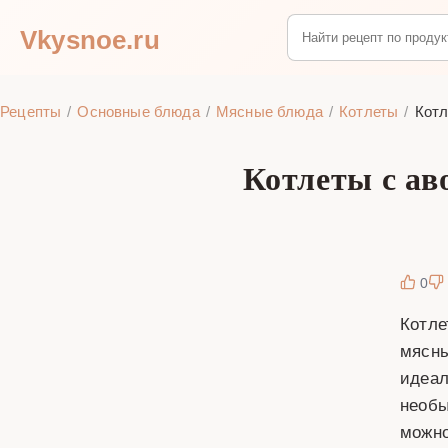
Vkysnoe.ru
Рецепты
Основные блюда
Мясные блюда
Котлеты
Котл
Котлеты с ав
0
Котле
мясны
идеал
необы
можно