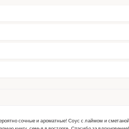
ероятно сочные и ароматные! Соус с лаймом и сметаной
рную книгу, семья в восторге. Спасибо за вдохновение