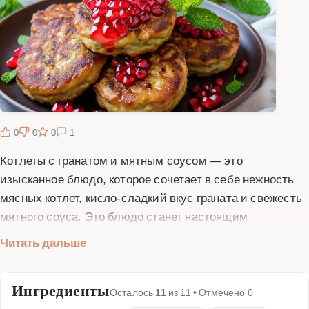
0
0
0
1
Котлеты с гранатом и мятным соусом — это
изысканное блюдо, которое сочетает в себе нежность
мясных котлет, кисло-сладкий вкус граната и свежесть
мятного соуса. Это блюдо станет настоящим
украшением любого стола и порадует ваших гостей
Читать дальше
своим необычным вкусом. Для приготовления котлет
можно использовать фарш из свинины, говядины или
Ингредиенты
курицы — в зависимости от ваших предпочтений.
Осталось
11
из
11
• Отмечено
0