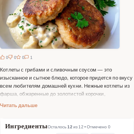
0
0
0
1
Котлеты с грибами и сливочным соусом — это
изысканное и сытное блюдо, которое придется по вкусу
всем любителям домашней кухни. Нежные котлеты из
фарша, обжаренные до золотистой корочки,
сочетаются с ароматными грибами и нежным
Читать дальше
сливочным соусом. Это блюдо идеально подходит как
для повседневного ужина, так и для праздничного
Ингредиенты
стола. Готовить котлеты с грибами и сливочным
Осталось
12
из
12
• Отмечено
0