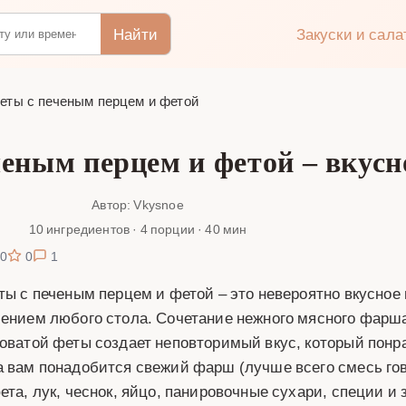
Найти
Закуски и сал
еты с печеным перцем и фетой
ченым перцем и фетой – вкусн
Автор: Vkysnoe
10 ингредиентов · 4 порции · 40 мин
0
0
1
ты с печеным перцем и фетой – это невероятно вкусное 
ением любого стола. Сочетание нежного мясного фарша,
оватой феты создает неповторимый вкус, который понра
 вам понадобится свежий фарш (лучше всего смесь гов
ета, лук, чеснок, яйцо, панировочные сухари, специи и 