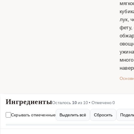
мягко
кубик
лук, 
фету,
обжар
овощн
ужина
много
навер
Основ
Ингредиенты
Осталось
10
из
10
• Отмечено
0
Скрывать отмеченные
Выделить всё
Сбросить
Подели