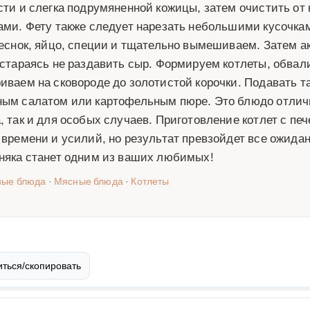
сти и слегка подрумяненной кожицы, затем очистить от
ами. Фету также следует нарезать небольшими кусочк
чеснок, яйцо, специи и тщательно вымешиваем. Затем 
 стараясь не раздавить сыр. Формируем котлеты, обвал
иваем на сковороде до золотистой корочки. Подавать та
ым салатом или картофельным пюре. Это блюдо отличн
, так и для особых случаев. Приготовление котлет с пе
 времени и усилий, но результат превзойдет все ожидан
няка станет одним из ваших любимых!
ные блюда
·
Мясные блюда
·
Котлеты
ться/скопировать