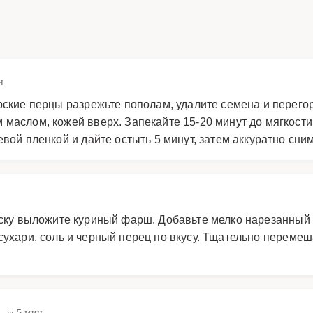
н
арские перцы разрежьте пополам, удалите семена и перег
 маслом, кожей вверх. Запекайте 15-20 минут до мягкост
евой пленкой и дайте остыть 5 минут, затем аккуратно сни
иску выложите куриный фарш. Добавьте мелко нарезанный 
ухари, соль и черный перец по вкусу. Тщательно перемеш
ы
~ 5 мин