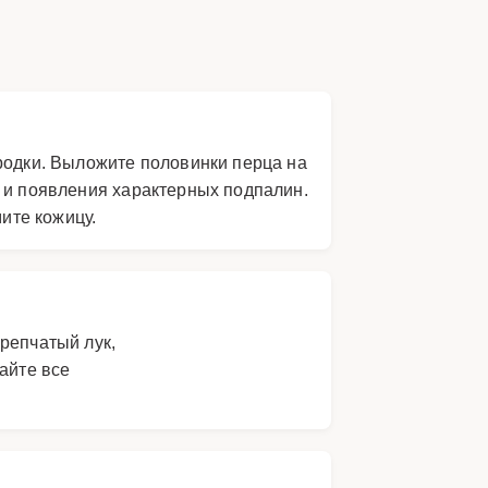
ородки. Выложите половинки перца на
и и появления характерных подпалин.
мите кожицу.
репчатый лук,
айте все