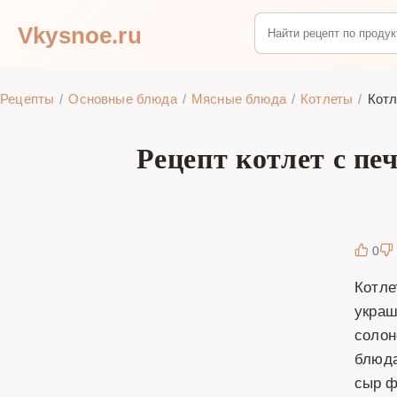
Vkysnoe.ru
Рецепты
Основные блюда
Мясные блюда
Котлеты
Котл
Рецепт котлет с пе
0
Котле
украш
солон
блюда
сыр ф