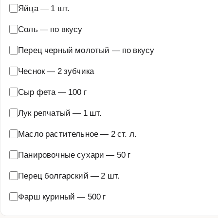
Яйца
—
1 шт.
Соль
—
по вкусу
Перец черный молотый
—
по вкусу
Чеснок
—
2 зубчика
Сыр фета
—
100 г
Лук репчатый
—
1 шт.
Масло растительное
—
2 ст. л.
Панировочные сухари
—
50 г
Перец болгарский
—
2 шт.
Фарш куриный
—
500 г