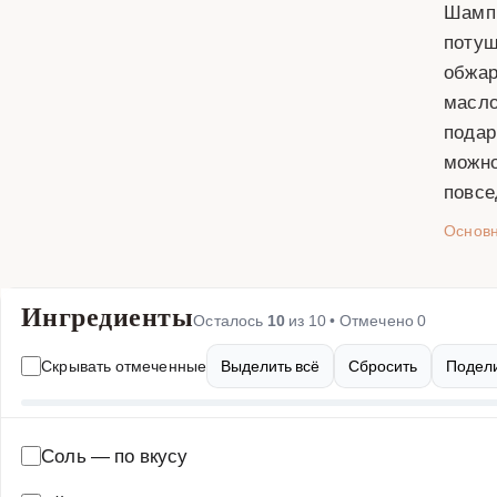
Шампи
потуш
обжар
масло
подар
можно
повсе
Основ
Ингредиенты
Осталось
10
из
10
• Отмечено
0
Скрывать отмеченные
Выделить всё
Сбросить
Подели
Соль
—
по вкусу