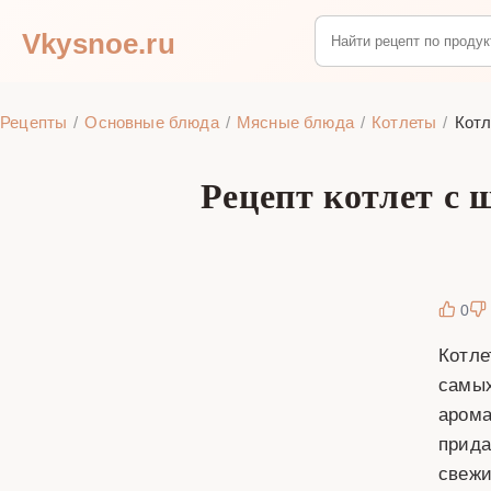
Vkysnoe.ru
Рецепты
Основные блюда
Мясные блюда
Котлеты
Котл
Рецепт котлет с
0
Котле
самых
арома
прида
свежи