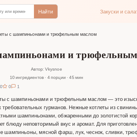
Найти
Закуски и сал
еты с шампиньонами и трюфельным маслом
 шампиньонами и трюфельным
Автор: Vkysnoe
10 ингредиентов · 4 порции · 45 мин
0
0
1
ты с шампиньонами и трюфельным маслом — это изыска
 требовательных гурманов. Нежные котлеты из свинины
тными шампиньонами, обжаренными до золотистой кор
ет блюду неповторимый вкус и аромат. Для приготовле
е шампиньоны, мясной фарш, лук, чеснок, сливки, трюф