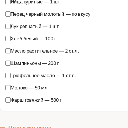
Яйца куриные
—
1 шт.
Перец черный молотый
—
по вкусу
Лук репчатый
—
1 шт.
Хлеб белый
—
100 г
Масло растительное
—
2 ст.л.
Шампиньоны
—
200 г
Трюфельное масло
—
1 ст.л.
Молоко
—
50 мл
Фарш говяжий
—
500 г
Приготовление