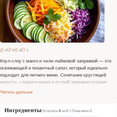
0
0
0
1
Коул-слоу с манго и чили-лаймовой заправкой — это
освежающий и пикантный салат, который идеально
подходит для летнего меню. Сочетание хрустящей
капусты, сладкого манго и острой заправки создает
неповторимый вкус. Этот салат можно подавать как
Читать дальше
самостоятельное блюдо или как гарнир к мясу, рыбе
или морепродуктам. Для приготовления вам
Ингредиенты
понадобится свежая капуста (белокочанная или
Осталось
8
из
8
• Отмечено
0