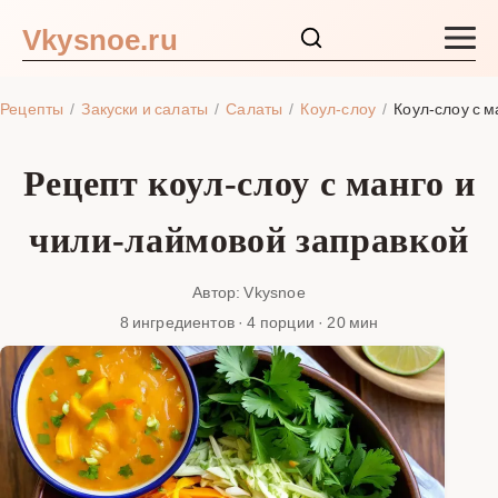
Vkysnoe.ru
Закуски и салаты
Рецепты
Закуски и салаты
Салаты
Коул-слоу
Коул-слоу с 
Основные блюда
Рецепт коул-слоу с манго и
Супы
чили-лаймовой заправкой
Ингредиенты
Автор: Vkysnoe
8 ингредиентов · 4 порции · 20 мин
Блог