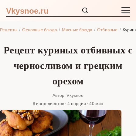
Vkysnoe.ru
Закуски и салаты
Рецепты
Основные блюда
Мясные блюда
Отбивные
Курин
Основные блюда
Рецепт куриных отбивных с
Супы
черносливом и грецким
Ингредиенты
орехом
Блог
Автор: Vkysnoe
8 ингредиентов · 4 порции · 40 мин