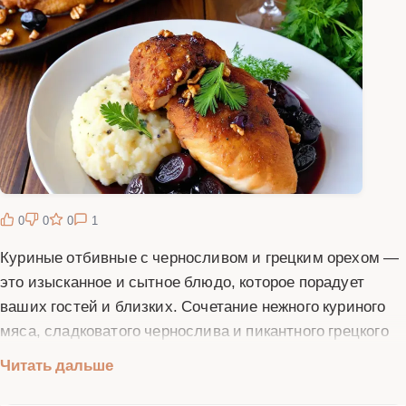
0
0
0
1
Куриные отбивные с черносливом и грецким орехом —
это изысканное и сытное блюдо, которое порадует
ваших гостей и близких. Сочетание нежного куриного
мяса, сладковатого чернослива и пикантного грецкого
ореха создает неповторимый вкус. Этот рецепт
Читать дальше
подойдет как для повседневного ужина, так и для
праздничного застолья. Куриные отбивные готовятся