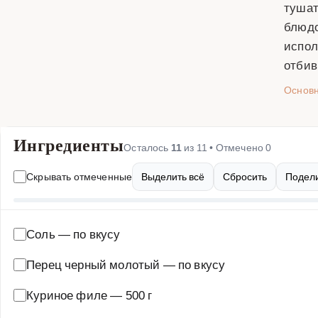
тушат
блюдо
испол
отбив
Основ
Ингредиенты
Осталось
11
из
11
• Отмечено
0
Скрывать отмеченные
Выделить всё
Сбросить
Подели
Соль
—
по вкусу
Перец черный молотый
—
по вкусу
Куриное филе
—
500 г