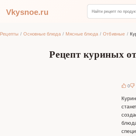
Vkysnoe.ru
Рецепты
Основные блюда
Мясные блюда
Отбивные
Ку
Рецепт куриных о
0
Курин
стане
созда
блюда
специ