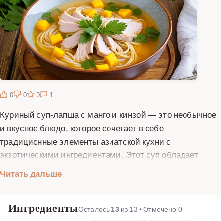
0
0
0
1
Куриный суп-лапша с манго и кинзой — это необычное
и вкусное блюдо, которое сочетает в себе
традиционные элементы азиатской кухни с
экзотическими ингредиентами. Этот суп обладает
ярким вкусом, благодаря сочетанию нежной курицы,
Читать дальше
сладкого манго и свежей кинзы. Идеально подходит
для тех, кто любит экспериментировать с новыми
Ингредиенты
вкусами. Для приготовления этого супа вам
Осталось
13
из
13
• Отмечено
0