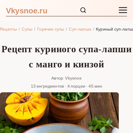
Vkysnoe.ru
Закуски и салаты
Рецепты
Супы
Горячие супы
Суп-лапша
Куриный суп-лапша
Основные блюда
Рецепт куриного супа-лапши
Супы
с манго и кинзой
Ингредиенты
Автор: Vkysnoe
13 ингредиентов · 4 порции · 45 мин
Блог