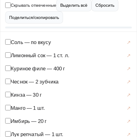
понадобится куриный бульон, лапша, специи, манго и
Скрывать отмеченные
Выделить всё
Сбросить
кинза. Блюдо готовится быстро и просто, но при этом
выглядит очень эффектно и станет украшением любого
Поделиться/скопировать
стола. Куриный суп-лапша с манго и кинзой — это не
только вкусно, но и полезно, так как содержит много
витаминов и минералов. Попробуйте приготовить этот
Соль
—
по вкусу
суп дома и удивите своих близких новым вкусом!
Лимонный сок
—
1 ст. л.
Супы
·
Горячие супы
·
Суп-лапша
Куриное филе
—
400 г
Чеснок
—
2 зубчика
Кинза
—
30 г
Манго
—
1 шт.
Имбирь
—
20 г
Лук репчатый
—
1 шт.