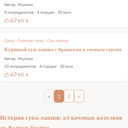
Автор: Vkysnoe
9 ингредиентов · 4 порции · 30 мин
0
0
0
Супы
·
Горячие супы
·
Суп-лапша
Куриный суп-лапша с брокколи и соевым соусом
Автор: Vkysnoe
10 ингредиентов · 4 порции · 30 мин
0
0
0
«
1
2
»
История супа-лапши: от кочевых котелков
до фьюжн-бистро