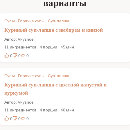
варианты
современных техник. Выберите вариант, который
вдохновит именно сегодня, и порадуйте близких тарелкой
горячего, насыщенного и полезного супа-лапши.
Супы
·
Горячие супы
·
Суп-лапша
Куриный суп-лапша с имбирем и кинзой
Автор: Vkysnoe
11 ингредиентов · 4 порции · 45 мин
0
0
0
Супы
·
Горячие супы
·
Суп-лапша
Куриный суп-лапша с цветной капустой и
куркумой
Автор: Vkysnoe
11 ингредиентов · 4 порции · 40 мин
0
0
0