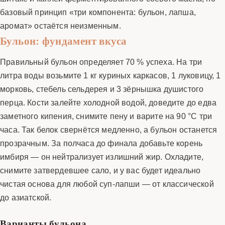
базовый принцип «три компонента: бульон, лапша,
аромат» остаётся неизменным.
Бульон: фундамент вкуса
Правильный бульон определяет 70 % успеха. На три
литра воды возьмите 1 кг куриных каркасов, 1 луковицу, 1
морковь, стебель сельдерея и 3 зёрнышка душистого
перца. Кости залейте холодной водой, доведите до едва
заметного кипения, снимите пену и варите на 90 °C три
часа. Так белок свернётся медленно, а бульон останется
прозрачным. За полчаса до финала добавьте корень
имбиря — он нейтрализует излишний жир. Охладите,
снимите затвердевшее сало, и у вас будет идеально
чистая основа для любой суп-лапши — от классической
до азиатской.
Варианты бульона