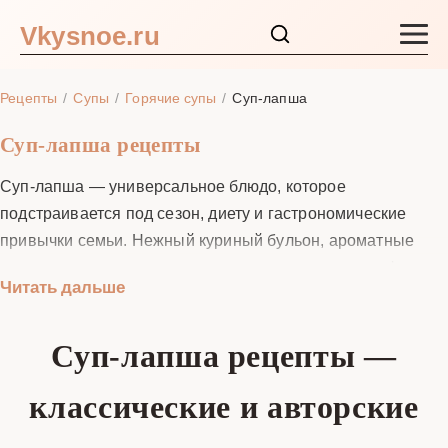
Vkysnoe.ru
Закуски и салаты
Рецепты
Супы
Горячие супы
Суп-лапша
Основные блюда
Суп-лапша рецепты
Суп-лапша — универсальное блюдо, которое
Супы
подстраивается под сезон, диету и гастрономические
привычки семьи. Нежный куриный бульон, ароматные
Ингредиенты
специи и упругая лапша мгновенно создают атмосферу
Читать дальше
домашнего уюта, а добавление овощей, грибов или
Блог
морепродуктов превращает повседневное первое блюдо
Суп-лапша рецепты —
в гастрономическое путешествие. В нашей подборке вы
найдёте пошаговые рецепты с фото, научитесь варить
классические и авторские
прозрачный бульон без мутности, правильно выбирать
сорт лапши под тип супа и ускорять приготовление за счёт