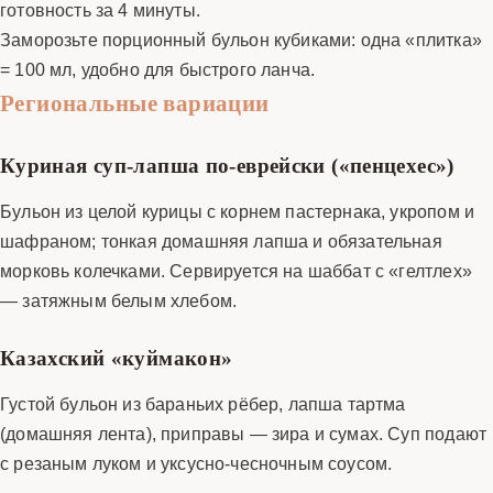
готовность за 4 минуты.
Заморозьте порционный бульон кубиками: одна «плитка»
= 100 мл, удобно для быстрого ланча.
Региональные вариации
Куриная суп-лапша по-еврейски («пенцехес»)
Бульон из целой курицы с корнем пастернака, укропом и
шафраном; тонкая домашняя лапша и обязательная
морковь колечками. Сервируется на шаббат с «гелтлех»
— затяжным белым хлебом.
Казахский «куймакон»
Густой бульон из бараньих рёбер, лапша тартма
(домашняя лента), приправы — зира и сумах. Суп подают
с резаным луком и уксусно-чесночным соусом.