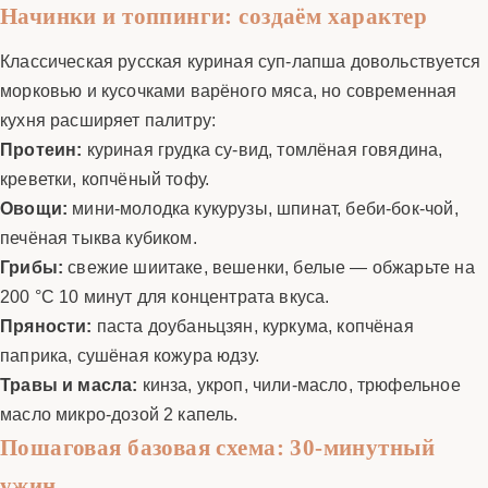
Начинки и топпинги: создаём характер
Классическая русская куриная суп-лапша довольствуется
морковью и кусочками варёного мяса, но современная
кухня расширяет палитру:
Протеин:
куриная грудка су-вид, томлёная говядина,
креветки, копчёный тофу.
Овощи:
мини-молодка кукурузы, шпинат, беби-бок-чой,
печёная тыква кубиком.
Грибы:
свежие шиитаке, вешенки, белые — обжарьте на
200 °C 10 минут для концентрата вкуса.
Пряности:
паста доубаньцзян, куркума, копчёная
паприка, сушёная кожура юдзу.
Травы и масла:
кинза, укроп, чили-масло, трюфельное
масло микро-дозой 2 капель.
Пошаговая базовая схема: 30-минутный
ужин