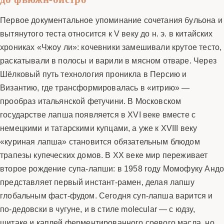
Первое документальное упоминание сочетания бульона и
вытянутого теста относится к V веку до н. э. в китайских
хрониках «Чжоу ли»: кочевники замешивали крутое тесто,
раскатывали в полосы и варили в мясном отваре. Через
Шёлковый путь технология проникла в Персию и
Византию, где трансформировалась в «итрию» —
прообраз итальянской фетучини. В Московском
государстве лапша появляется в XVI веке вместе с
немецкими и татарскими купцами, а уже к XVIII веку
«куриная лапша» становится обязательным блюдом
трапезы купеческих домов. В XX веке мир переживает
второе рождение супа-лапши: в 1958 году Момофуку Анд
представляет первый инстант-рамен, делая лапшу
глобальным фаст-фудом. Сегодня суп-лапша варится и
по-дедовски в чугуне, и в стиле molecular — с юдзу,
шитаке и каплей ферментированного соевого масла, но