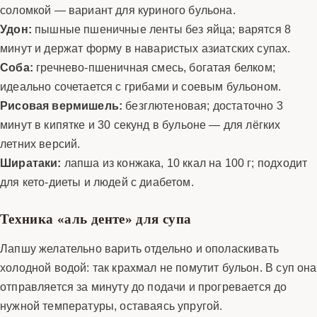
соломкой — вариант для куриного бульона.
Удон:
пышные пшеничные ленты без яйца; варятся 8
минут и держат форму в наваристых азиатских супах.
Соба:
гречнево-пшеничная смесь, богатая белком;
идеально сочетается с грибами и соевым бульоном.
Рисовая вермишель:
безглютеновая; достаточно 3
минут в кипятке и 30 секунд в бульоне — для лёгких
летних версий.
Ширатаки:
лапша из конжака, 10 ккал на 100 г; подходит
для кето-диеты и людей с диабетом.
Техника «аль денте» для супа
Лапшу желательно варить отдельно и ополаскивать
холодной водой: так крахмал не помутит бульон. В суп она
отправляется за минуту до подачи и прогревается до
нужной температуры, оставаясь упругой.