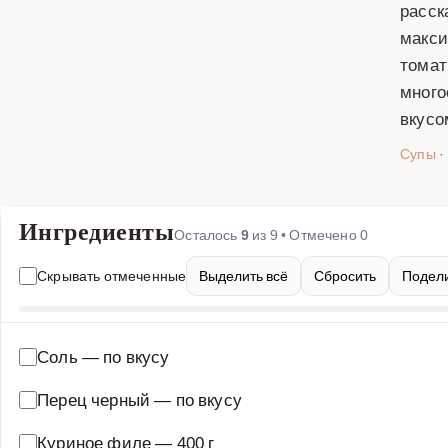
расск
макси
томат
много
вкусо
Супы
·
Ингредиенты
Осталось
9
из
9
• Отмечено
0
Скрывать отмеченные
Выделить всё
Сбросить
Подели
Соль
—
по вкусу
Перец черный
—
по вкусу
Куриное филе
—
400 г