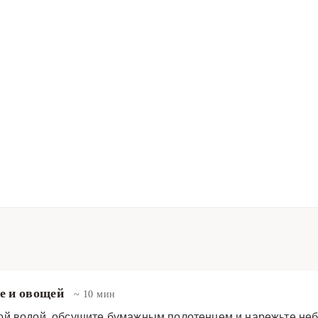
ле и овощей
~ 10 мин
ой водой, обсушите бумажным полотенцем и нарежьте неб