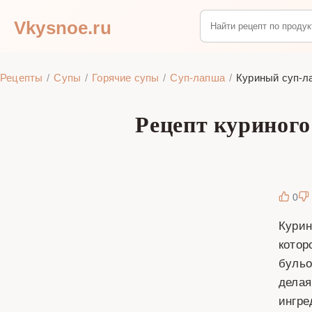
Vkysnoe.ru
Рецепты
Супы
Горячие супы
Суп-лапша
Куриный суп-л
Рецепт куриного
0
Курин
котор
бульо
делая
ингре