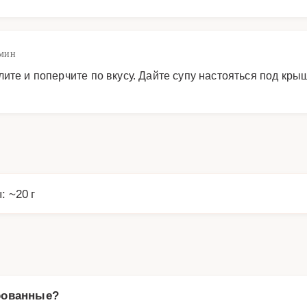
 мин
ите и поперчите по вкусу. Дайте супу настояться под крыш
: ~20 г
рованные?