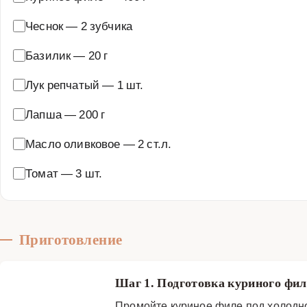
Чеснок
—
2 зубчика
Базилик
—
20 г
Лук репчатый
—
1 шт.
Лапша
—
200 г
Масло оливковое
—
2 ст.л.
Томат
—
3 шт.
Приготовление
Шаг 1. Подготовка куриного фи
Промойте куриное филе под холодн