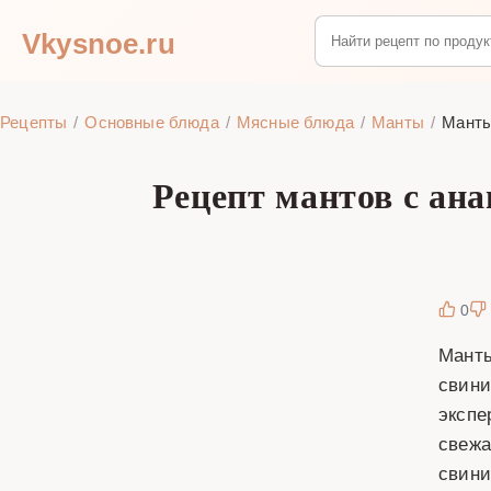
Vkysnoe.ru
Рецепты
Основные блюда
Мясные блюда
Манты
Манты
Рецепт мантов с ана
0
Манты
свини
экспе
свежа
свини