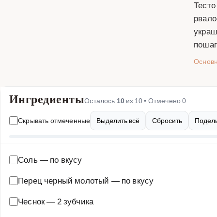
Тесто
рвало
украш
пошаг
Основ
Ингредиенты
Осталось
10
из
10
• Отмечено
0
Скрывать отмеченные
Выделить всё
Сбросить
Подели
Соль
—
по вкусу
Перец черный молотый
—
по вкусу
Чеснок
—
2 зубчика