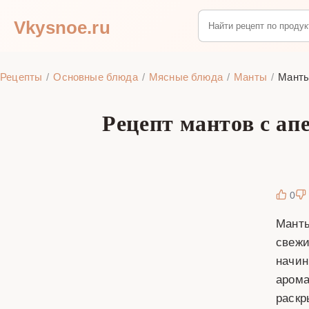
Vkysnoe.ru
Рецепты
Основные блюда
Мясные блюда
Манты
Манты
Рецепт мантов с ап
0
Манты
свежи
начин
арома
раскр