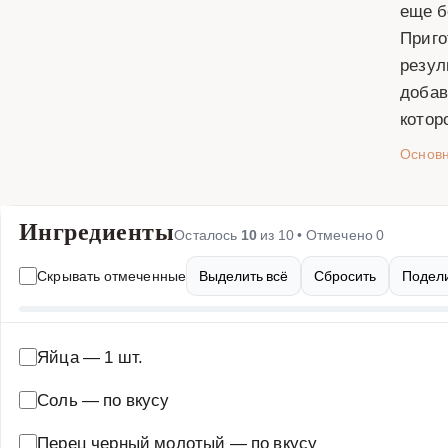
еще б
Приго
резул
добав
котор
Основ
Ингредиенты
Осталось
10
из
10
• Отмечено
0
Скрывать отмеченные
Выделить всё
Сбросить
Подели
Яйца
—
1 шт.
Соль
—
по вкусу
Перец черный молотый
—
по вкусу