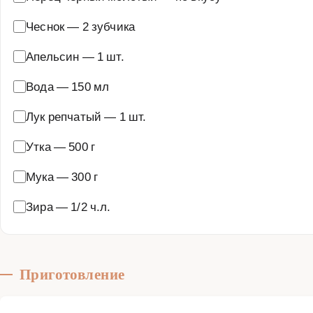
Чеснок
—
2 зубчика
Апельсин
—
1 шт.
Вода
—
150 мл
Лук репчатый
—
1 шт.
Утка
—
500 г
Мука
—
300 г
Зира
—
1/2 ч.л.
Приготовление