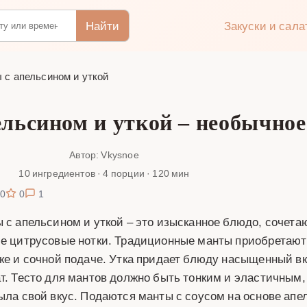
Найти
Закуски и сал
 с апельсином и уткой
ельсином и уткой – необычное
Автор: Vkysnoe
10 ингредиентов · 4 порции · 120 мин
0
0
1
 с апельсином и уткой – это изысканное блюдо, сочета
е цитрусовые нотки. Традиционные манты приобретают
ке и сочной подаче. Утка придает блюду насыщенный вку
т. Тесто для мантов должно быть тонким и эластичным
ыла свой вкус. Подаются манты с соусом на основе апел