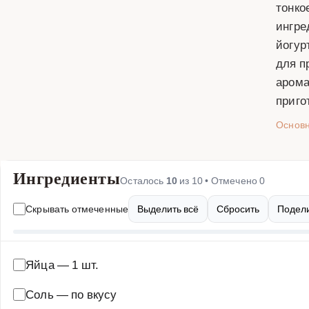
тонко
ингре
йогур
для п
арома
приго
Основ
Ингредиенты
Осталось
10
из
10
• Отмечено
0
Скрывать отмеченные
Выделить всё
Сбросить
Подели
Яйца
—
1 шт.
Соль
—
по вкусу