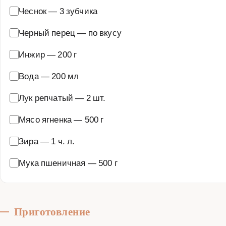
Чеснок
—
3 зубчика
Черный перец
—
по вкусу
Инжир
—
200 г
Вода
—
200 мл
Лук репчатый
—
2 шт.
Мясо ягненка
—
500 г
Зира
—
1 ч. л.
Мука пшеничная
—
500 г
Приготовление