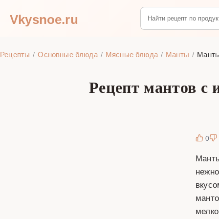
Vkysnoe.ru
Рецепты
Основные блюда
Мясные блюда
Манты
Манты
Рецепт мантов с 
0
Манты
нежно
вкусо
манто
мелко