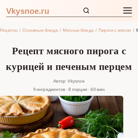
Vkysnoe.ru
Закуски и салаты
Рецепты
Основные блюда
Мясные блюда
Пироги с мясом
Основные блюда
Рецепт мясного пирога с
Супы
курицей и печеным перцем
Ингредиенты
Автор: Vkysnoe
9 ингредиентов · 8 порции · 60 мин
Блог