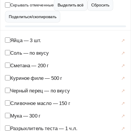
для праздничного застолья. Приготовление пирога не
Скрывать отмеченные
Выделить всё
Сбросить
требует особых кулинарных навыков, а результат
обязательно порадует вас и ваших гостей. В этом
Поделиться/скопировать
рецепте мы подробно расскажем, как приготовить
мясной пирог с курицей и печеным перцем шаг за
шагом, чтобы у вас получилось идеальное блюдо. Вы
Яйца
—
3 шт.
узнаете, как правильно подготовить начинку, замесить
Соль
—
по вкусу
тесто и красиво оформить пирог перед выпеканием.
Также мы поделимся секретами, которые сделают ваш
Сметана
—
200 г
пирог еще вкуснее. Например, как добиться сочности
Куриное филе
—
500 г
начинки или как сделать тесто особенно воздушным.
Пирог можно подавать как горячим, так и холодным — в
Черный перец
—
по вкусу
любом виде он остается невероятно вкусным.
Попробуйте этот рецепт, и он наверняка станет одним
Сливочное масло
—
150 г
из ваших любимых!
Мука
—
300 г
Основные блюда
·
Мясные блюда
·
Пироги с мясом
Разрыхлитель теста
—
1 ч.л.