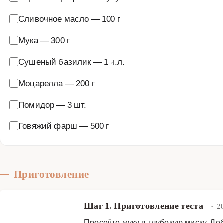
Сливочное масло
—
100 г
Мука
—
300 г
Сушеный базилик
—
1 ч.л.
Моцарелла
—
200 г
Помидор
—
3 шт.
Говяжий фарш
—
500 г
Приготовление
Шаг 1. Приготовление теста
~ 2
Просейте муку в глубокую миску. Д