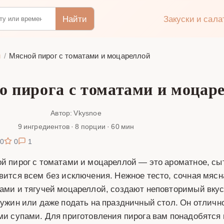
Найти
Закуски и сал
м
Мясной пирог с томатами и моцареллой
о пирога с томатами и моцар
Автор: Vkysnoe
9 ингредиентов · 8 порции · 60 мин
0
0
1
й пирог с томатами и моцареллой — это ароматное, сыт
вится всем без исключения. Нежное тесто, сочная мяс
ами и тягучей моцареллой, создают неповторимый вкус.
 ужин или даже подать на праздничный стол. Он отличн
ми супами. Для приготовления пирога вам понадобятся