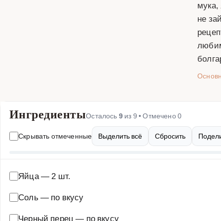
мука,
не за
рецеп
любим
болга
Основ
Ингредиенты
Осталось
9
из
9
• Отмечено
0
Скрывать отмеченные
Выделить всё
Сбросить
Подели
Яйца
—
2 шт.
Соль
—
по вкусу
Черный перец
—
по вкусу