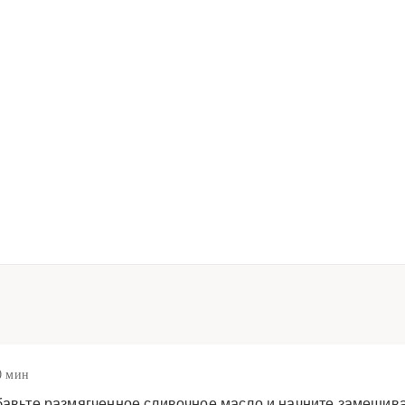
0 мин
обавьте размягченное сливочное масло и начните замешива