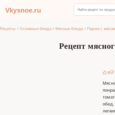
Vkysnoe.ru
Рецепты
Основные блюда
Мясные блюда
Пироги с мясо
Рецепт мясног
0
Мясно
понра
томат
обед,
легки