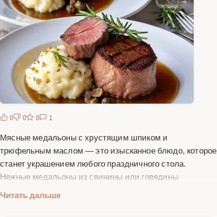
0
0
0
1
Мясные медальоны с хрустящим шпиком и
трюфельным маслом — это изысканное блюдо, которое
станет украшением любого праздничного стола.
Нежные медальоны из свинины или говядины
обжариваются до золотистой корочки, а затем
Читать дальше
дополняются хрустящим шпиком и ароматным
трюфельным маслом. Это блюдо сочетает в себе