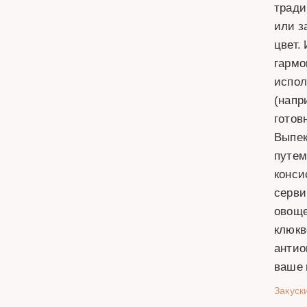
тради
или з
цвет.
гармо
испол
(напр
готов
Выпек
путем
конси
серви
овоще
клюкв
антио
ваше 
Закуск