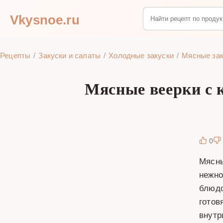
Vkysnoe.ru
Рецепты
Закуски и салаты
Холодные закуски
Мясные зак
Мясные веерки с 
0
Мясны
нежно
блюдо
готов
внутр