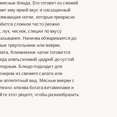
мясные блюда. Его готовят из свежей
дает ему яркий вкус и насыщенный
гревающие нотки, которые прекрасно
обится слоеное тесто (можно
 лук, чеснок, специи по вкусу
смазывания. Начинка обжаривается до
ные треугольники или веерки.
вета. Клюквенное чатни готовится
гда апельсиновой цедрой до густой
холодным. Блюдо подходит для
арниром из свежего салата или
 и аппетитный вид. Мясные веерки с
олезно: клюква богата витаминами и
те этот рецепт, чтобы разнообразить