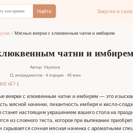
Найти
Закуски и сал
уски
Мясные веерки с клюквенным чатни и имбирем
клюквенным чатни и имбирем 
Автор: Vkysnoe
11 ингредиентов · 4 порции · 45 мин
0
0
1
е веерки с клюквенным чатни и имбирем — это изысканн
сть мясной начинки, пикантность имбиря и кисло-сладк
 станет настоящим украшением вашего стола на праздн
ятся из слоеного теста, которое при выпекании приобре
и скрывается сочная мясная начинка с ароматными спе