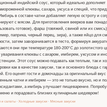
ционный индийский соус, который идеально дополняет 
амороженной клюквы, сахара, уксуса и специй, что при
 Имбирь в составе чатни добавляет легкую остроту и со
нируют с мясом. Для приготовления веерков вам понад
ьзовать готовое), фарш (говяжий, свиной или их смесь),
имер, паприка, черный перец, зира), а также яйцо для 
ности, затем заворачивается в тесто, формируя аккурат
аются они при температуре 180-200°C до золотистого ц
 уваривания клюквы с сахаром, имбирем, уксусом и ино
стенции. Этот соус можно подавать как теплым, так и 
ровки как в качестве закуски, так и основного блюда с г
й. Его оценят гости и домочадцы за оригинальный вкус
енным чатни и имбирем — это не только вкусно, но и п
ксидантами, а имбирь улучшает пищеварение. Попробуй
меню и порадовать близких кулинарным шедевром!
и и салаты
·
Холодные закуски
·
Мясные закуски