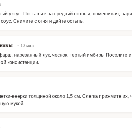
н
ый уксус. Поставьте на средний огонь и, помешивая, вари
соус. Снимите с огня и дайте остыть.
сновы
~ 10 мин
арш, нарезанный лук, чеснок, тертый имбирь. Посолите и
ой консистенции.
ки-веерки толщиной около 1,5 см. Слегка прижмите их, 
нную мукой.
н