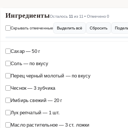
Ингредиенты
Осталось
11
из
11
• Отмечено
0
Скрывать отмеченные
Выделить всё
Сбросить
Подели
Сахар
—
50 г
Соль
—
по вкусу
Перец черный молотый
—
по вкусу
Чеснок
—
3 зубчика
Имбирь свежий
—
20 г
Лук репчатый
—
1 шт.
Масло растительное
—
3 ст. ложки