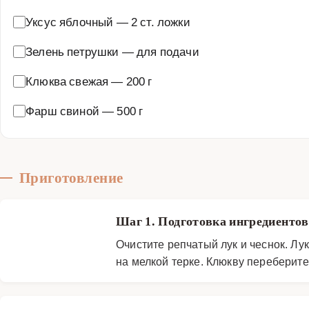
Уксус яблочный
—
2 ст. ложки
Зелень петрушки
—
для подачи
Клюква свежая
—
200 г
Фарш свиной
—
500 г
Приготовление
Шаг 1. Подготовка ингредиенто
Очистите репчатый лук и чеснок. Лу
на мелкой терке. Клюкву переберите