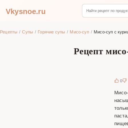
Vkysnoe.ru
Рецепты
Супы
Горячие супы
Мисо-суп
Мисо-суп с кури
Рецепт мисо
0
Мисо-
насыщ
тольк
паста
пищев