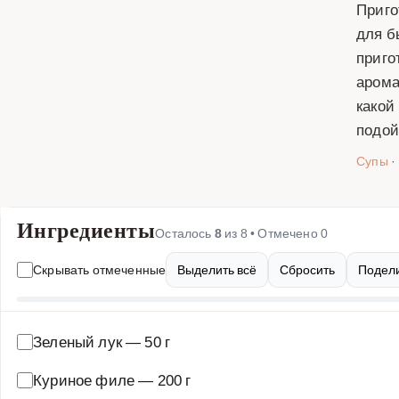
Приго
для б
приго
арома
какой
подой
Супы
·
Ингредиенты
Осталось
8
из
8
• Отмечено
0
Скрывать отмеченные
Выделить всё
Сбросить
Подели
Зеленый лук
—
50 г
Куриное филе
—
200 г