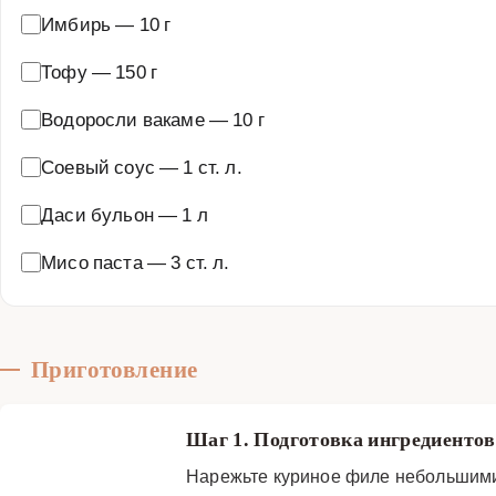
Имбирь
—
10 г
Тофу
—
150 г
Водоросли вакаме
—
10 г
Соевый соус
—
1 ст. л.
Даси бульон
—
1 л
Мисо паста
—
3 ст. л.
Приготовление
Шаг 1. Подготовка ингредиенто
Нарежьте куриное филе небольшими 