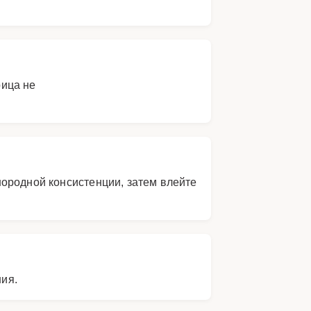
рица не
ородной консистенции, затем влейте
ния.