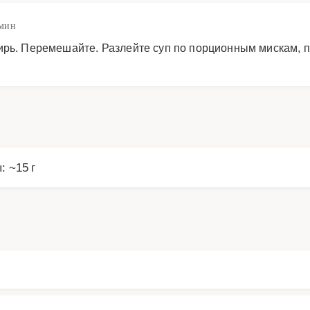
 мин
ирь. Перемешайте. Разлейте суп по порционным мискам, 
: ~15 г