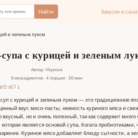
Найти
Закуски и сал
цей и зеленым луком
-супа с курицей и зеленым лу
Автор: Vkysnoe
8 ингредиентов · 4 порции · 30 мин
0
0
1
суп с курицей и зеленым луком — это традиционное япо
енный вкус мисо-пасты, нежность куриного мяса и свеже
о вкусный, но и очень полезный, так как содержит много
, которая является основой супа, богата пробиотиками,
арение. Куриное мясо добавляет блюду сытности, а зел