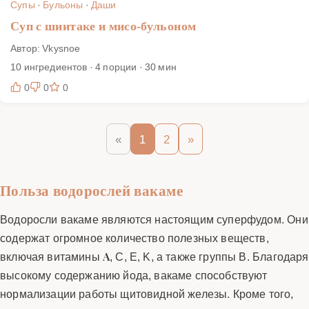
Супы
·
Бульоны
·
Даши
Суп с шиитаке и мисо-бульоном
Автор: Vkysnoe
10 ингредиентов · 4 порции · 30 мин
0
0
0
«
1
2
»
Польза водорослей вакаме
Водоросли вакаме являются настоящим суперфудом. Они
содержат огромное количество полезных веществ,
включая витамины A, C, E, K, а также группы B. Благодаря
высокому содержанию йода, вакаме способствуют
нормализации работы щитовидной железы. Кроме того,