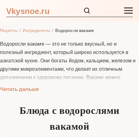
Vkysnoe.ru
Закуски и салаты
Рецепты
Ингредиенты
Водоросли вакаме
Основные блюда
Водоросли вакаме — это не только вкусный, но и
полезный ингредиент, который широко используется в
Супы
азиатской кухне. Они богаты йодом, кальцием, железом и
другими микроэлементами, что делает их отличным
Ингредиенты
дополнением к здоровому питанию. Вакаме можно
использовать в салатах, супах, гарнирах и даже в
Читать дальше
Блог
качестве самостоятельного блюда. Эти водоросли имеют
нежный вкус и приятную текстуру, что позволяет им
Блюда с водорослями
сочетаться с множеством других продуктов. В этом
разделе вы найдете подробные рецепты с вакаме,
вакамой
которые помогут вам приготовить вкусные и полезные
блюда в домашних условиях.