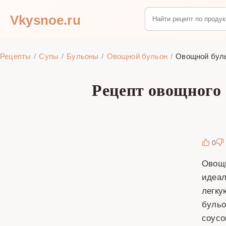
Vkysnoe.ru
Рецепты
Супы
Бульоны
Овощной бульон
Овощной буль
Рецепт овощного
0
Овощн
идеал
легку
бульо
соусо