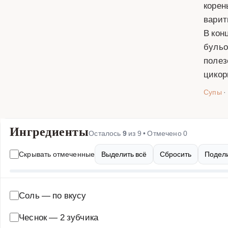
корен
варит
В кон
бульо
полез
цикор
Супы
·
Ингредиенты
Осталось
9
из
9
• Отмечено
0
Скрывать отмеченные
Выделить всё
Сбросить
Подели
Соль
—
по вкусу
Чеснок
—
2 зубчика