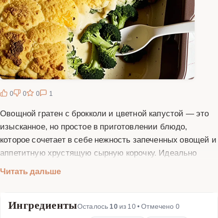
0
0
0
1
Овощной гратен с брокколи и цветной капустой — это
изысканное, но простое в приготовлении блюдо,
которое сочетает в себе нежность запеченных овощей и
аппетитную хрустящую сырную корочку. Идеально
подходит для здорового ужина, семейного обеда или
Читать дальше
даже праздничного стола. Основу гратена составляют
брокколи и цветная капуста — овощи, богатые
Ингредиенты
витаминами, минералами и клетчаткой. Их дополняют
Осталось
10
из
10
• Отмечено
0