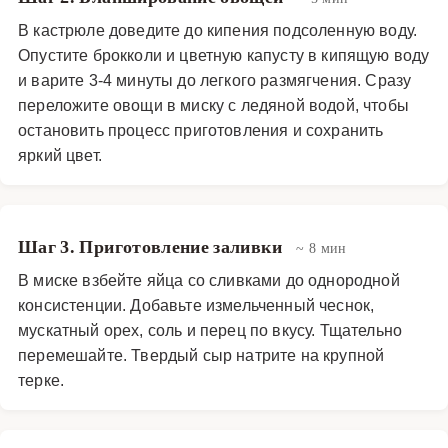
молоко вместо сливок и уменьшая количество сыра,
В кастрюле доведите до кипения подсоленную воду.
хотя именно эти ингредиенты и создают его
Опустите брокколи и цветную капусту в кипящую воду
неповторимый вкус. В любом случае, это сытное,
и варите 3-4 минуты до легкого размягчения. Сразу
питательное и очень гармоничное блюдо, которое
переложите овощи в миску с ледяной водой, чтобы
остановить процесс приготовления и сохранить
доказывает, что полезная еда может быть невероятно
яркий цвет.
вкусной. Попробуйте приготовить этот гратен — он
станет жемчужиной вашей кулинарной коллекции!
Основные блюда
·
Овощные блюда
Шаг 3. Приготовление заливки
~ 8 мин
В миске взбейте яйца со сливками до однородной
консистенции. Добавьте измельченный чеснок,
мускатный орех, соль и перец по вкусу. Тщательно
перемешайте. Твердый сыр натрите на крупной
терке.