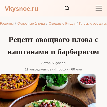
Vkysnoe.ru
Закуски и салаты
Рецепты
Основные блюда
Овощные блюда
Пловы с овощам
Основные блюда
Рецепт овощного плова с
Супы
каштанами и барбарисом
Ингредиенты
Автор: Vkysnoe
11 ингредиентов · 4 порции · 60 мин
Блог