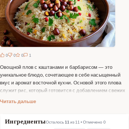
0
0
0
1
Овощной плов с каштанами и барбарисом — это
уникальное блюдо, сочетающее в себе насыщенный
вкус и аромат восточной кухни. Основой этого плова
служит рис, который готовится с добавлением свежих
овощей, каштанов и барбариса. Каштаны придают
Читать дальше
блюду нежный ореховый вкус, а барбарис добавляет
легкую кислинку и яркий цвет. Это блюдо идеально
Ингредиенты
подходит для тех, кто любит экспериментировать с
Осталось
11
из
11
• Отмечено
0