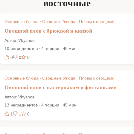
восточные
ПП. Мы показываем, как добиться рассыпчатости без
мяса и бульона, как играть текстурами и специями, а
также как собирать тарелку с соусами и зеленью под будни
Основные блюда
·
Овощные блюда
·
Пловы с овощами
и праздник.
Овощной плов с брюквой и кинзой
Автор: Vkysnoe
10 ингредиентов · 4 порции · 40 мин
0
0
0
Основные блюда
·
Овощные блюда
·
Пловы с овощами
Овощной плов с пастернаком и фисташками
Автор: Vkysnoe
13 ингредиентов · 4 порции · 45 мин
1
1
0