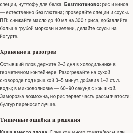
специи, нут/тофу для белка.
Безглютеново:
рис и киноа
— естественно без глютена; проверяйте специи и соусы.
ПП:
снижайте масло до 40 мл на 300 г риса, добавляйте
больше грубой моркови и зелени, делайте соусы на
йогурте.
Хранение и разогрев
Остывший плов держите 2–3 дня в холодильнике в
герметичном контейнере. Разогревайте на сухой
сковороде под крышкой 3–5 минут, добавив 1–2 ст. л.
воды; в микроволновке — 60–90 секунд с крышкой.
Заморозка возможна, но рис теряет часть рассыпчатости;
булгур переносит лучше.
Типичные ошибки и решения
Каша вместо плова.
Слишком много томата/воды или