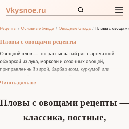
Vkysnoe.ru
Закуски и салаты
Рецепты
Основные блюда
Овощные блюда
Пловы с овощам
Основные блюда
Пловы с овощами рецепты
Овощной плов — это рассыпчатый рис с ароматной
Супы
обжаркой из лука, моркови и сезонных овощей,
приправленный зирой, барбарисом, куркумой или
Ингредиенты
шафраном. В нашем разделе «Пловы с овощами
Читать дальше
рецепты» вы найдёте понятные пошаговые инструкции
Блог
для казана, сковороды, духовки, мультиварки и даже
Пловы с овощами рецепты —
походного котла. Каждый рецепт снабжён точными
пропорциями риса и воды, временем на этапы «зирвака»
классика, постные,
и томления, подсказками по выбору круп (басмати,
девзира, жасмин, булгур) и корректировками под пост и