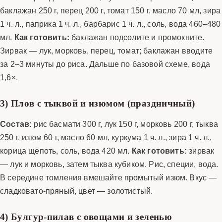
баклажан 250 г, перец 200 г, томат 150 г, масло 70 мл, зира
1 ч. л., паприка 1 ч. л., барбарис 1 ч. л., соль, вода 460–480
мл.
Как готовить:
баклажан подсолите и промокните.
Зирвак — лук, морковь, перец, томат; баклажан вводите
за 2–3 минуты до риса. Дальше по базовой схеме, вода
1,6×.
3) Плов с тыквой и изюмом (праздничный)
Состав:
рис басмати 300 г, лук 150 г, морковь 200 г, тыква
250 г, изюм 60 г, масло 60 мл, куркума 1 ч. л., зира 1 ч. л.,
корица щепоть, соль, вода 420 мл.
Как готовить:
зирвак
— лук и морковь, затем тыква кубиком. Рис, специи, вода.
В середине томления вмешайте промытый изюм. Вкус —
сладковато-пряный, цвет — золотистый.
4) Булгур-пилав с овощами и зеленью