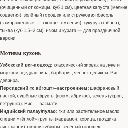
(очищенный от кожицы, куб 1 см), цветная капуста (мелкие
соцветия), зелёный горошек или стручковая фасоль
(замороженные — в конце томления), кукуруза (зёрна),
тыква (куб 1,5–2 см), изюм и курага — для праздничной
версии.
Мотивы кухонь
Узбекский вег-подход:
классический зирвак на луке и
моркови, щедрая зира, барбарис, чеснок целиком. Рис —
девзира.
Персидский «с абгошт»-настроением:
шафрановый
настой, сушёные фрукты (изюм, абрикос), зелень (укроп,
петрушка). Рис — басмати.
Индийский палау/пулао:
гхи или растительное масло,
специи «тёплой» группы (кардамон, корица, гвоздика,
лист карри), овощи кубиком, зелёный горошек.