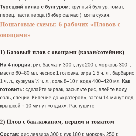
Турецкий пилав с булгуром:
крупный булгур, томат,
перец, паста перца (бибер салчасı), мята сухая.
Пошаговые схемы: 6 рабочих «Пловов с
овощами»
1) Базовый плов с овощами (казан/сотейник)
На 4 порции:
рис басмати 300 г, лук 200 г, морковь 300 г,
масло 60–80 мл, чеснок 1 головка, зира 1,5 ч. л., барбарис
1 ч. л., куркума ½ ч. л., соль 8–10 г, вода 400–420 мл.
Как
готовить:
сделайте зирвак, засыпьте рис, влейте воду,
соль, специи. Кипение до «кратеров», затем 14 минут под
крышкой + 10 минут «отдых». Распушите.
2) Плов с баклажаном, перцем и томатом
Состав:
рис девзира 300 г, лук 180 г, морковь 250 г,