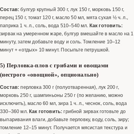
Состав:
булгур крупный 300 г, лук 150 г, морковь 150 г,
перец 150 г, томат 120 г, масло 50 мл, мята сухая ½ ч. л.,
паприка 1 ч. л., соль, вода 510–540 мл.
Как готовить:
зирвак на умеренном жаре, булгур вмешайте в масло на 1
минуту, затем добавьте воду и соль. Томление 10–12
минут + «отдых» 10 минут. Посыпьте петрушкой.
5) Перловка-плов с грибами и овощами
(нестрого «овощной», опционально)
Состав:
перловка 300 г (полуотваренная), лук 200 г,
морковь 250 г, шампиньоны 250 г (по желанию, можно
исключить), масло 60 мл, зира 1 ч. л., чеснок, соль, вода
330–360 мл.
Как готовить:
грибной зирвак готовьте до
выпаривания влаги, добавьте перловку, воду, соль, зиру;
томление 12–15 минут. Получается мясистая текстура и