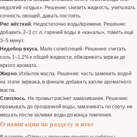
недолгий «отдых». Решение: снизить жидкость, учитывать
сочность овощей, давать постоять.
Рис жёсткий.
Недостаточно воды/времени. Решение:
добавить 2–3 ст. л. горячей воды в «каналы», томить ещё
3–5 минут.
Недобор вкуса.
Мало соли/специй. Решение: считать
соль 1–1,2% к общей жидкости, обжаривать зирвак до
яркого аромата.
Жирно.
Избыток масла. Решение: часть заменить водой
на этапе зирвака, в финале добавить каплю ароматного
масла.
Слиплось.
Не промыт рис/нет замачивания. Решение:
промывать до прозрачной воды, замачивать по сорту, не
мешать после заливки воды до конца томления.
О навигации по разделу и итог
В разделе «Пловы с овощами рецепты» собраны