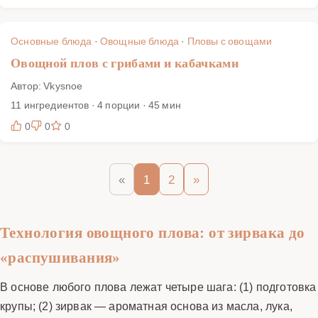
Основные блюда
·
Овощные блюда
·
Пловы с овощами
Овощной плов с грибами и кабачками
Автор: Vkysnoe
11 ингредиентов · 4 порции · 45 мин
0
0
0
«
1
2
»
Технология овощного плова: от зирвака до
«распушивания»
В основе любого плова лежат четыре шага: (1) подготовка
крупы; (2) зирвак — ароматная основа из масла, лука,