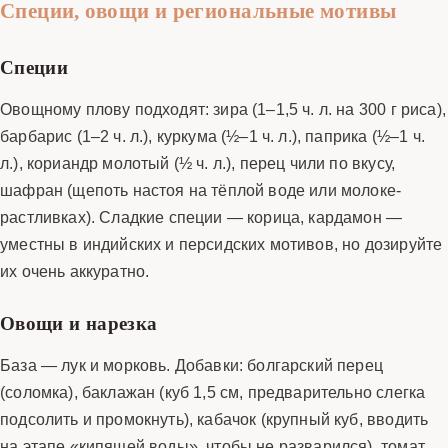
Специи, овощи и региональные мотивы
Специи
Овощному плову подходят: зира (1–1,5 ч. л. на 300 г риса),
барбарис (1–2 ч. л.), куркума (½–1 ч. л.), паприка (½–1 ч.
л.), кориандр молотый (½ ч. л.), перец чили по вкусу,
шафран (щепоть настоя на тёплой воде или молоке-
растливках). Сладкие специи — корица, кардамон —
уместны в индийских и персидских мотивов, но дозируйте
их очень аккуратно.
Овощи и нарезка
База — лук и морковь. Добавки: болгарский перец
(соломка), баклажан (куб 1,5 см, предварительно слегка
подсолить и промокнуть), кабачок (крупный куб, вводить
на этапе «кипящей воды», чтобы не разварился), томат