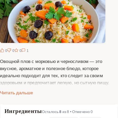
0
0
0
1
Овощной плов с морковью и черносливом — это
вкусное, ароматное и полезное блюдо, которое
идеально подходит для тех, кто следит за своим
здоровьем и предпочитает легкую, но сытную пищу.
Основой этого блюда является рис, который
Читать дальше
дополняется сладкой морковью, пикантным
черносливом и другими овощами. Морковь придает
Ингредиенты
плову приятную сладость и яркий цвет, а чернослив
Осталось
8
из
8
• Отмечено
0