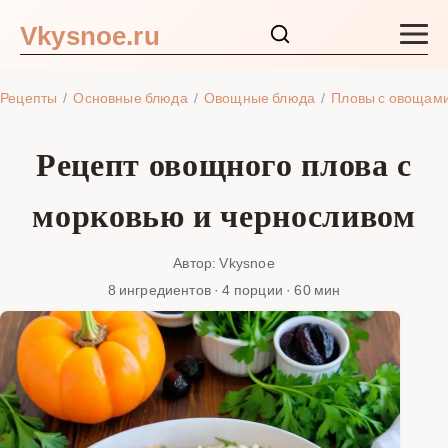
Vkysnoe.ru
Закуски и салаты
Рецепты
Основные блюда
Овощные блюда
Пловы с овощам
Основные блюда
Рецепт овощного плова с
Супы
морковью и черносливом
Ингредиенты
Автор: Vkysnoe
8 ингредиентов · 4 порции · 60 мин
Блог